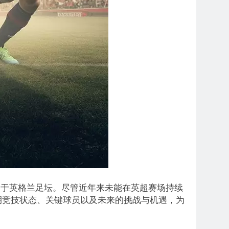
名于英格兰足坛。尽管近年来未能在英超赛场持续
期竞技状态、关键球员以及未来的挑战与机遇，为