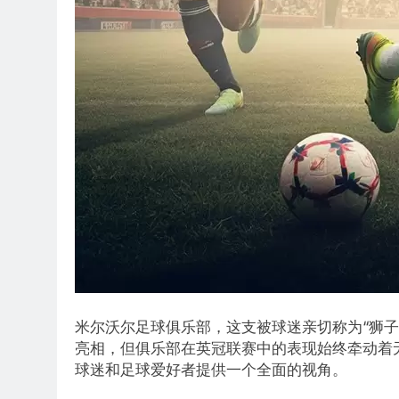
米尔沃尔足球俱乐部，这支被球迷亲切称为“狮
亮相，但俱乐部在英冠联赛中的表现始终牵动着
球迷和足球爱好者提供一个全面的视角。