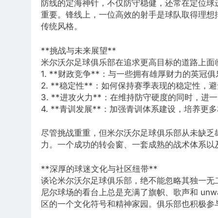
防线的定海神针，不仅防守稳健，还常在定位球
重要。锋线上，一位高效的射手是球队取得理想
传统风格。
**挑战与未来展望**
米尔沃尔足球俱乐部在追求更高目标的道路上面
1. **财政竞争**：与一些拥有雄厚财力的英冠
2. **稳定性**：如何保持赛季表现的稳定
3. **进攻火力**：在维持防守硬度的同时
4. **青训发展**：加强青训体系建设，培
尽管挑战重重，但米尔沃尔足球俱乐部从未缺乏
力。一个成功的转会窗、一套成熟的战术体系以
**深厚的球迷文化与社区纽带**
谈论米尔沃尔足球俱乐部，绝不能忽略其独一无
尼尔球场的看台上总是充满了旗帜、歌声和 unw
区的一个文化符号和精神家园。俱乐部也积极参