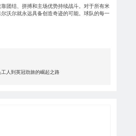
依靠团结、拼搏和主场优势持续战斗。对于所有米
米尔沃尔就永远具备创造奇迹的可能。球队的每一
头工人到英冠劲旅的崛起之路