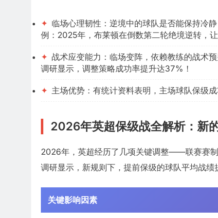
✦
临场心理韧性：逆境中的球队是否能保持冷静
例：2025年，布莱顿在倒数第二轮绝境逆转，
✦
战术应变能力：临场变阵，依赖教练的战术预
调研显示，调整策略成功率提升达37%！
✦
主场优势：有统计资料表明，主场球队保级成
2026年英超保级战全解析：新
2026年，英超经历了几项关键调整——联赛
调研显示，新规则下，提前保级的球队平均战绩
关键影响因素