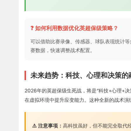
❓ 如何利用数据优化英超保级策略？
可以借助比赛录像、传感器、球队表现统计等
赛数据，快速调整战术配置。
未来趋势：科技、心理和决策的
2026年的英超保级生死战，将是“科技+心理
在虚拟环境中提升应变能力。这种全新的战术演
⚠️ 注意事项：
高科技虽好，但不能完全取代