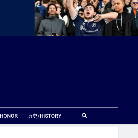
站
HONOR
历史/HISTORY