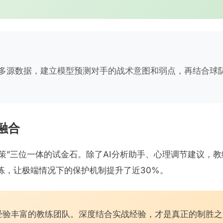
多源数据，建立模型预测对手的战术意图和弱点，再结合球
融合
+决策”三位一体的试金石。除了AI分析助手、心理调节建议，
练，让极端情况下的保护机制提升了近30%。
经验丰富的教练团队。深度结合实战经验，才是真正的制胜之