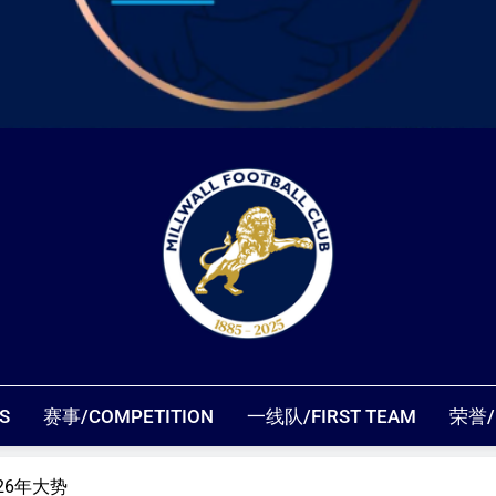
米尔沃尔粉丝
S
赛事/COMPETITION
一线队/FIRST TEAM
荣誉/
26年大势