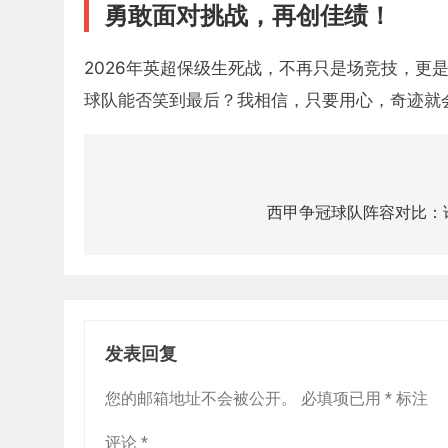
勇敢面对挑战，再创佳绩！
2026年英超保级生死战，不再只是场竞技，
球队能否笑到最后？我相信，只要用心，奇迹就
文
章
西甲争冠球队阵容对比：
导
航
发表回复
您的邮箱地址不会被公开。
必填项已用
*
标注
评论
*