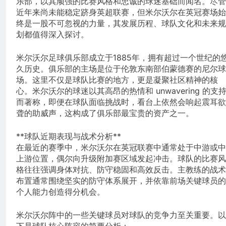
乐部，以其顽强的比赛风格和忠诚的球迷基础而闻名。尽管
近年来尚未能稳定跻身英超联赛，但米尔沃尔在英冠赛场始
终是一股不可忽视的力量，其发展历程、球队文化和未来规
划都值得深入探讨。
米尔沃尔足球俱乐部成立于1885年，拥有超过一个世纪的
久历史。俱乐部的主场是位于伦敦东南部伯蒙德赛的尼尔球
场。这里不仅是球队比赛的地方，更是凝聚社区精神的核
心。米尔沃尔的球迷以其高昂的热情和 unwavering 的支
而著称，即便在球队面临挑战时，看台上依然会响起震耳欲
聋的助威声，这构成了俱乐部最宝贵的资产之一。
**球队近期表现与战术分析**
在最近的赛季中，米尔沃尔在英冠联赛中通常处于中游或中
上游位置，偶尔向升级附加赛区域发起冲击。球队的比赛风
格往往强调身体对抗、防守稳固和高效反击。主教练的战术
布置通常围绕坚实的防守体系展开，并依靠前场关键球员的
个人能力创造得分机会。
米尔沃尔阵中的一些关键球员对球队的竞争力至关重要。以
下是球队核心阵容的简要分析：