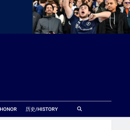
站
HONOR
历史/HISTORY