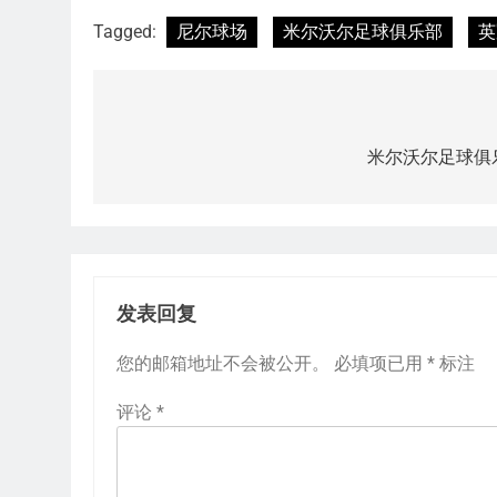
Tagged:
尼尔球场
米尔沃尔足球俱乐部
英
文
章
米尔沃尔足球俱
导
航
发表回复
您的邮箱地址不会被公开。
必填项已用
*
标注
评论
*