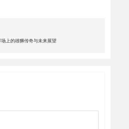
赛场上的雄狮传奇与未来展望