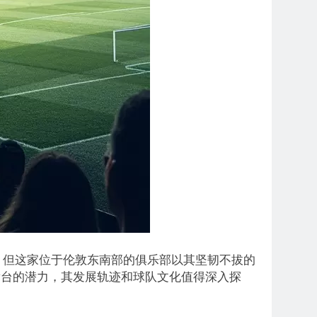
，但这家位于伦敦东南部的俱乐部以其坚韧不拔的
舞台的潜力，其发展轨迹和球队文化值得深入探