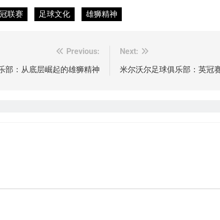
冠联赛
足球文化
雄狮精神
Previous:
Next:
乐部：从底层崛起的雄狮精神
米尔沃尔足球俱乐部：英冠