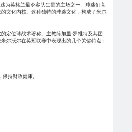
描述为英格兰最令客队生畏的主场之一。球迷们高
致的文化内核。这种独特的球迷文化，构成了米尔
的定位球战术著称。主教练加里·罗维特及其团
来米尔沃尔在英冠联赛中表现出的几个关键特点：
星，保持财政健康。