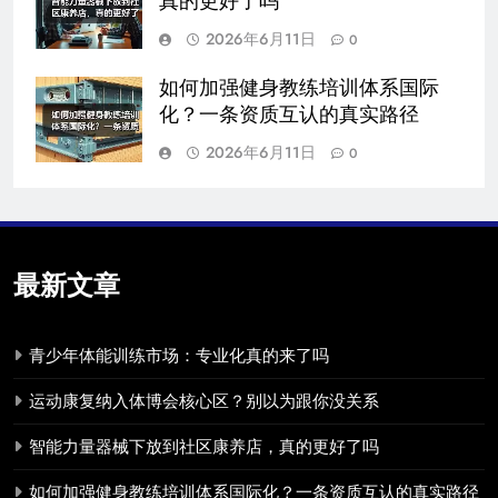
真的更好了吗
2026年6月11日
0
如何加强健身教练培训体系国际
化？一条资质互认的真实路径
2026年6月11日
0
最新文章
青少年体能训练市场：专业化真的来了吗
运动康复纳入体博会核心区？别以为跟你没关系
智能力量器械下放到社区康养店，真的更好了吗
如何加强健身教练培训体系国际化？一条资质互认的真实路径