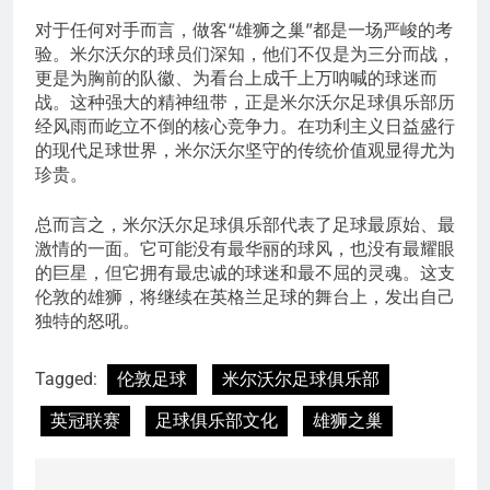
对于任何对手而言，做客“雄狮之巢”都是一场严峻的考
验。米尔沃尔的球员们深知，他们不仅是为三分而战，
更是为胸前的队徽、为看台上成千上万呐喊的球迷而
战。这种强大的精神纽带，正是米尔沃尔足球俱乐部历
经风雨而屹立不倒的核心竞争力。在功利主义日益盛行
的现代足球世界，米尔沃尔坚守的传统价值观显得尤为
珍贵。
总而言之，米尔沃尔足球俱乐部代表了足球最原始、最
激情的一面。它可能没有最华丽的球风，也没有最耀眼
的巨星，但它拥有最忠诚的球迷和最不屈的灵魂。这支
伦敦的雄狮，将继续在英格兰足球的舞台上，发出自己
独特的怒吼。
Tagged:
伦敦足球
米尔沃尔足球俱乐部
英冠联赛
足球俱乐部文化
雄狮之巢