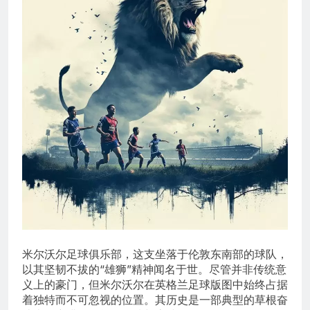
米尔沃尔足球俱乐部，这支坐落于伦敦东南部的球队，
以其坚韧不拔的“雄狮”精神闻名于世。尽管并非传统意
义上的豪门，但米尔沃尔在英格兰足球版图中始终占据
着独特而不可忽视的位置。其历史是一部典型的草根奋