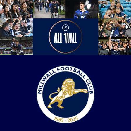
Skip
to
content