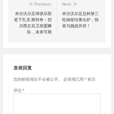
Previous:
Next:
文
章
米尔沃尔足球俱乐部
米尔沃尔足总杯第三
签下扎克·斯特奇：切
轮抽签结果出炉，惊
导
尔西左后卫加盟狮
喜与挑战并存！
航
队，未来可期
发表回复
您的邮箱地址不会被公开。
必填项已用
*
标注
评论
*