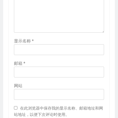
显示名称
*
邮箱
*
网站
在此浏览器中保存我的显示名称、邮箱地址和网
站地址，以便下次评论时使用。