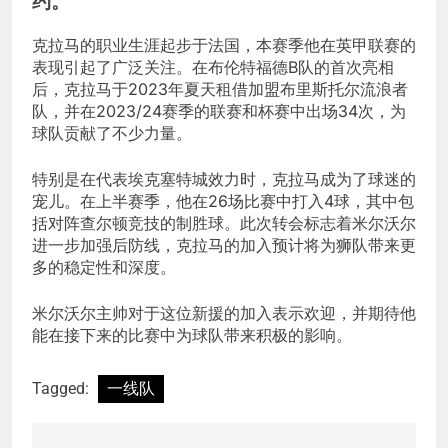
约。
克拉马的职业生涯起步于法国，本赛季他在英甲联赛的
表现引起了广泛关注。在布伦特福德B队的首次亮相
后，克拉马于2023年夏天租借加盟布里斯托尔流浪者
队，并在2023/24赛季的联赛和杯赛中出场34次，为
球队贡献了不少力量。
特别是在代表埃克塞特城效力时，克拉马成为了球迷的
宠儿。在上半赛季，他在26场比赛中打入4球，其中包
括对阵查尔顿竞技的制胜球。此次转会标志着米尔沃尔
进一步加强后防线，克拉马的加入预计将为狮队带来更
多的稳定性和深度。
米尔沃尔主帅对于这位新援的加入表示欢迎，并期待他
能在接下来的比赛中为球队带来积极的影响。
Tagged:
一线队