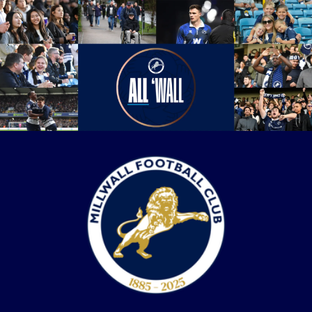
Skip
to
content