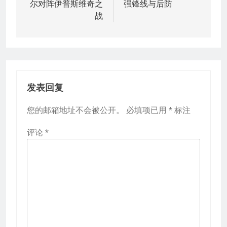
尔对阵伊普斯维奇之
强锋线与后防
航
战
发表回复
您的邮箱地址不会被公开。
必填项已用
*
标注
评论
*