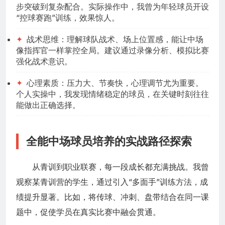
步突破到复杂配合。实际操作中，我曾为年轻球员开设
“控球赛跑”训练，效果惊人。
✦
战术思维：理解球队战术、场上位置感，能让中场
像指挥官一样掌控全局。建议通过录像分析、模拟比赛
强化战术意识。
✦
心理素质：压力大、节奏快，心理调节尤为重要。
个人实操中，我发现情绪稳定的球员，在关键时刻往往
能做出正确选择。
全能中场球员培养的实战路径探索
从青训到职业联赛，每一段成长都充满挑战。我曾
观察某青训营的学生，通过引入“多面手”训练方法，成
绩提升显著。比如，将传球、冲刺、盘带结合在同一课
题中，促使学员在真实比赛中融会贯通。