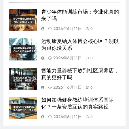
青少年体能训练市场：专业化真的
来了吗
2026年6月11日
0
运动康复纳入体博会核心区？别以
为跟你没关系
2026年6月11日
0
智能力量器械下放到社区康养店，
真的更好了吗
2026年6月11日
0
如何加强健身教练培训体系国际
化？一条资质互认的真实路径
2026年6月11日
0