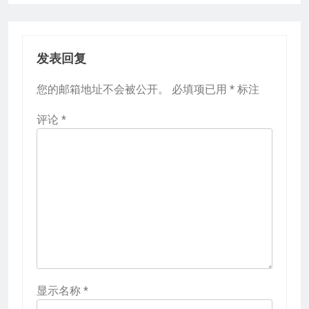
发表回复
您的邮箱地址不会被公开。
必填项已用
*
标注
评论
*
显示名称
*