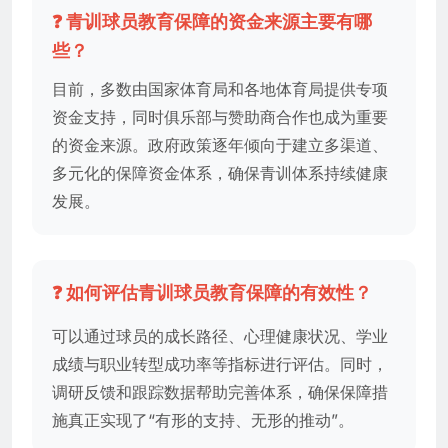
❓ 青训球员教育保障的资金来源主要有哪
些？
目前，多数由国家体育局和各地体育局提供专项
资金支持，同时俱乐部与赞助商合作也成为重要
的资金来源。政府政策逐年倾向于建立多渠道、
多元化的保障资金体系，确保青训体系持续健康
发展。
❓ 如何评估青训球员教育保障的有效性？
可以通过球员的成长路径、心理健康状况、学业
成绩与职业转型成功率等指标进行评估。同时，
调研反馈和跟踪数据帮助完善体系，确保保障措
施真正实现了“有形的支持、无形的推动”。