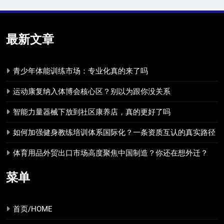
最新文章
青少年体能训练市场：专业化真的来了吗
运动康复纳入体博会核心区？别以为跟你没关系
智能力量器械下放到社区康养店，真的更好了吗
如何加强健身教练培训体系国际化？一条资质互认的真实路径
体育用品外贸出口市场高度聚焦中国制造？你还在想外迁？
菜单
首页/HOME