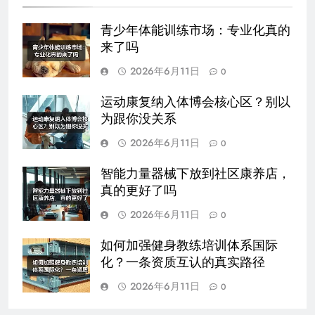
青少年体能训练市场：专业化真的
来了吗
2026年6月11日
0
运动康复纳入体博会核心区？别以
为跟你没关系
2026年6月11日
0
智能力量器械下放到社区康养店，
真的更好了吗
2026年6月11日
0
如何加强健身教练培训体系国际
化？一条资质互认的真实路径
2026年6月11日
0