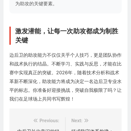
为助攻的关键要素。
激发潜能，让每一次助攻都成为制胜
关键
边后卫的助攻能力不仅仅关乎个人技巧，更是团队协作
和战术执行的结晶。不断学习、实践与反思，才能在比
赛中实现真正的突破。2026年，随着技术分析和战术
革新不断深化，助攻能力将成为决定一名边后卫专业水
平的标志。你准备好迎接挑战，突破自我极限了吗？让
我们在足球场上共同书写辉煌！
Previous:
Next:
文