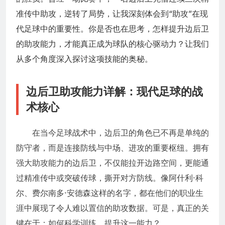
准传中助攻，逆转了局势，让我深刻体会到“助攻”在现
代足球中的重要性。你是否也在思考，怎样提升边后卫
的助攻能力，才能真正成为球队的核心驱动力？让我们
从多个角度深入探讨这项技能的奥秘。
边后卫助攻能力详解：现代足球的战
术核心
在当今足球战术中，边后卫的角色已不再是单纯的
防守者，而是连接防线与中场、进攻的重要枢纽。拥有
强大助攻能力的边后卫，不仅能拉开边路空间，更能通
过精准传中或突破传球，撕开对方防线。像阿什利·科
尔、费尔南多·安德森这样的名字，都在他们的职业生
涯中展现了令人难以置信的助攻数据。可是，真正的关
键在于：如何科学训练、提升这一能力？