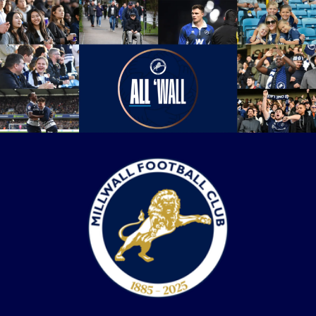
Skip
to
content