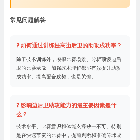
常见问题解答
❓ 如何通过训练提高边后卫的助攻成功率？
除了技术训练外，模拟比赛场景、分析顶级边后
卫的比赛录像、加强战术理解都能有效提升助攻
成功率。提高配合默契，也是关键。
❓ 影响边后卫助攻能力的最主要因素是什
么？
技术水平、比赛意识和体能支撑缺一不可。特别
是在快速节奏的比赛中，提前判断和准确传球成