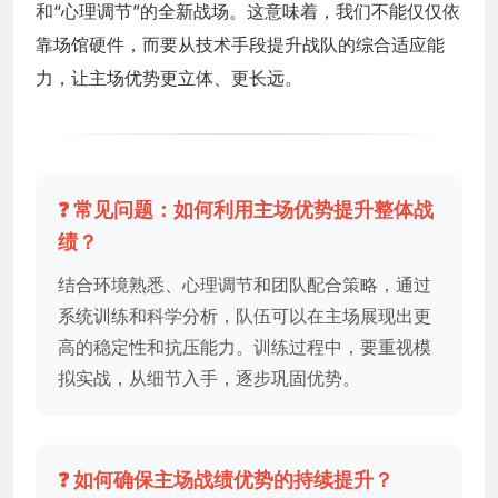
和“心理调节”的全新战场。这意味着，我们不能仅仅依
靠场馆硬件，而要从技术手段提升战队的综合适应能
力，让主场优势更立体、更长远。
❓ 常见问题：如何利用主场优势提升整体战
绩？
结合环境熟悉、心理调节和团队配合策略，通过
系统训练和科学分析，队伍可以在主场展现出更
高的稳定性和抗压能力。训练过程中，要重视模
拟实战，从细节入手，逐步巩固优势。
❓ 如何确保主场战绩优势的持续提升？