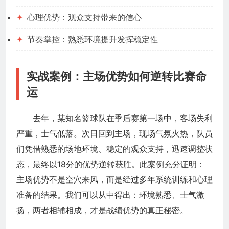
✦
心理优势：观众支持带来的信心
✦
节奏掌控：熟悉环境提升发挥稳定性
实战案例：主场优势如何逆转比赛命
运
去年，某知名篮球队在季后赛第一场中，客场失利
严重，士气低落。次日回到主场，现场气氛火热，队员
们凭借熟悉的场地环境、稳定的观众支持，迅速调整状
态，最终以18分的优势逆转获胜。此案例充分证明：
主场优势不是空穴来风，而是经过多年系统训练和心理
准备的结果。我们可以从中得出：环境熟悉、士气激
扬，两者相辅相成，才是战绩优势的真正秘密。