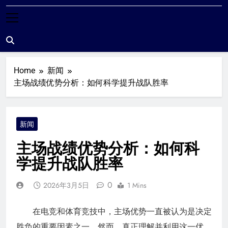
米尔沃尔粉丝站
Home
新闻
主场战绩优势分析：如何科学提升战队胜率
新闻
主场战绩优势分析：如何科
学提升战队胜率
0
2026年3月5日
1 Mins
在电竞和体育竞技中，主场优势一直被认为是决定
胜负的重要因素之一。然而，真正理解并利用这一优