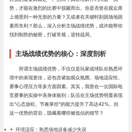
势，才能在激烈的比赛中脱颖而出。你是否曾在观众席
上感受到一种无形的力量？又或者在关键时刻因场地因
素而失利？那么，深入分析主场战绩优势，或许能帮你
找到制胜的秘密，打破常规，逆转战局。
主场战绩优势的核心：深度剖析
所谓主场战绩优势，不仅仅是玩家或球队在熟悉环
境中的表现更佳，还包含诸如观众氛围、场地适应性、
赛事心理压力等多方面因素。其实，我曾在一次国际电
竞赛事的实操中亲身体验到：队伍在主场优势明显表现
出“心态放松、节奏掌控”的能力提升了高达42%。但
这一优势的背后，隐藏着哪些被低估的细节？
✦
环境适应：熟悉场地设备减少失误