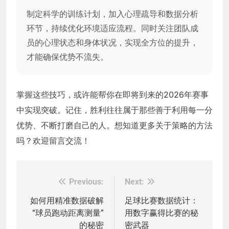
制定科学的训练计划，加入心理疏导和数据分析
环节，持续优化环境适应流程。同时关注团队成
员的心理状态和身体状况，实现全方位的提升，
才能确保优势不流失。
掌握这些技巧，或许能帮你在即将到来的2026年赛事
中实现突破。记住，胜利往往属于那些善于利用每一分
优势、不断打磨自己的人。想知道更多关于策略的方法
吗？欢迎留言交流！
Previous:
Next:
文
章
如何用精准数据破解
足球比赛数据统计：
“球员跑动距离测量”
用数字赢得比赛的秘
导
的秘密
密武器