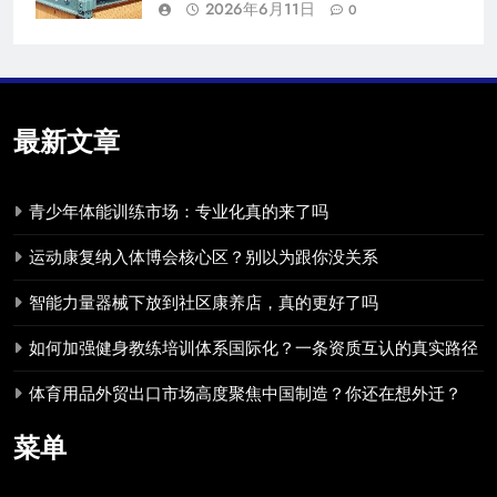
2026年6月11日
0
最新文章
青少年体能训练市场：专业化真的来了吗
运动康复纳入体博会核心区？别以为跟你没关系
智能力量器械下放到社区康养店，真的更好了吗
如何加强健身教练培训体系国际化？一条资质互认的真实路径
体育用品外贸出口市场高度聚焦中国制造？你还在想外迁？
菜单