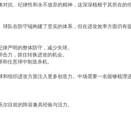
体对抗、纪律性和永不放弃的精神，这深深植根于其所在的
球队在防守端构建了坚实的体系，但在进攻效率方面仍有提升空
和纪律严明的整体防守，减少失球。
的冲击力，抓住转换进攻的机会。
角球和任意球中制造杀机。
球和组织进攻方面注入更多创造力。中场需要一名能够梳理
沃尔目前的阵容兼具经验与活力。