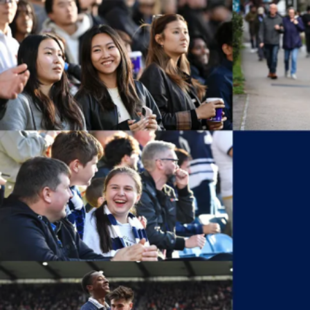
Skip
to
content