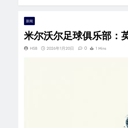
新闻
米尔沃尔足球俱乐部：
0
HSB
2026年1月20日
1 Mins