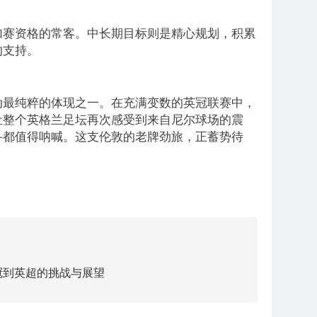
加赛资格的常客。中长期目标则是精心规划，积累
的支持。
动最纯粹的体现之一。在充满变数的英冠联赛中，
让整个英格兰足坛再次感受到来自尼尔球场的震
斗都值得呐喊。这支伦敦的老牌劲旅，正蓄势待
冠到英超的挑战与展望