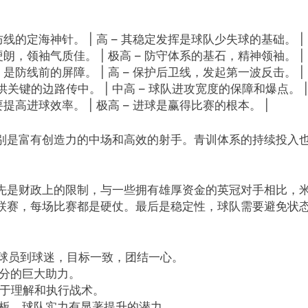
防线的定海神针。 | 高 – 其稳定发挥是球队少失球的基础。 |
硬朗，领袖气质佳。 | 极高 – 防守体系的基石，精神领袖。 |
，是防线前的屏障。 | 高 – 保护后卫线，发起第一波反击。 |
提供关键的边路传中。 | 中高 – 球队进攻宽度的保障和爆点。 |
要提高进球效率。 | 极高 – 进球是赢得比赛的根本。 |
别是富有创造力的中场和高效的射手。青训体系的持续投入
先是财政上的限制，与一些拥有雄厚资金的英冠对手相比，
联赛，每场比赛都是硬仗。最后是稳定性，球队需要避免状
组、球员到球迷，目标一致，团结一心。
取分的巨大助力。
员易于理解和执行战术。
的短板，球队实力有显著提升的潜力。