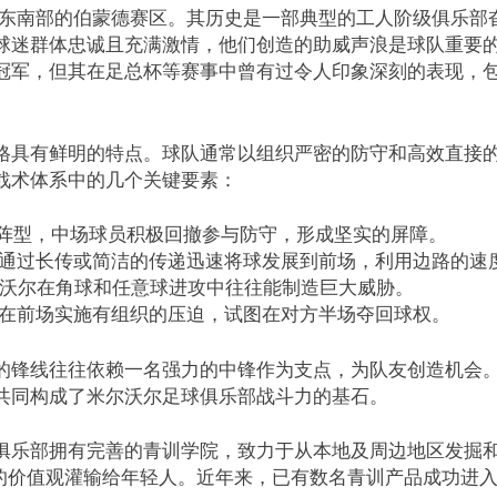
伦敦东南部的伯蒙德赛区。其历史是一部典型的工人阶级俱乐
球迷群体忠诚且充满激情，他们创造的助威声浪是球队重要的
冠军，但其在足总杯等赛事中曾有过令人印象深刻的表现，
格具有鲜明的特点。球队通常以组织严密的防守和高效直接
战术体系中的几个关键要素：
凑的阵型，中场球员积极回撤参与防守，形成坚实的屏障。
球队会通过长传或简洁的传递迅速将球发展到前场，利用边路的速
米尔沃尔在角球和任意球进攻中往往能制造巨大威胁。
队会在前场实施有组织的压迫，试图在对方半场夺回球权。
的锋线往往依赖一名强力的中锋作为支点，为队友创造机会
共同构成了米尔沃尔足球俱乐部战斗力的基石。
俱乐部拥有完善的青训学院，致力于从本地及周边地区发掘
”的价值观灌输给年轻人。近年来，已有数名青训产品成功进