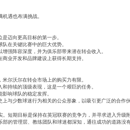
满机遇也布满挑战。
地位是迈向更高目标的第一步。
是球队在关键比赛中的巨大优势。
员可以增强阵容深度，并为俱乐部带来潜在转会收入。
部在商业开发和品牌建设上获得长期支持。
比，米尔沃尔在转会市场上的购买力有限。
投入和持续的顶级表现，这是一个艰巨的任务。
可能影响球队的稳定发挥。
其历史上与少数球迷行为相关的公众形象，以吸引更广泛的合作
实。短期目标是保持在英冠联赛的竞争力，并寻求进入升级
乐部的管理层、教练团队和球迷都深知，通往成功的道路没