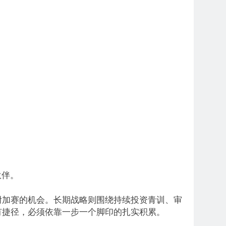
伙伴。
附加赛的机会。长期战略则围绕持续投资青训、审
有捷径，必须依靠一步一个脚印的扎实积累。