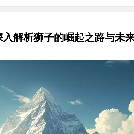
深入解析狮子的崛起之路与未