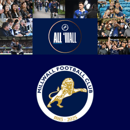
Skip
to
content