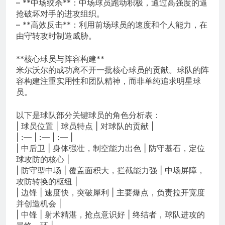
– **中场绞杀**：中场球员跑动积极，通过高强度的逼
抢破坏对手的进攻组织。
– **高效反击**：利用前场球员的速度和个人能力，在
由守转攻时制造威胁。
**核心球员与阵容构建**
米尔沃尔的成功离不开一批核心球员的贡献。球队的阵
容构建注重实用性和团队精神，而非单纯追求明星球
员。
以下是球队部分关键球员的角色分析表：
| 球员位置 | 球员特点 | 对球队的贡献 |
| :— | :— | :— |
| 中后卫 | 身体强壮，制空能力出色 | 防守基石，定位
球攻防的核心 |
| 防守型中场 | 覆盖面积大，拦截能力强 | 中场屏障，
攻防转换的枢纽 |
| 边锋 | 速度快，突破犀利 | 主要爆点，负责拉开宽度
并创造机会 |
| 中锋 | 射术精湛，抢点意识好 | 终结者，球队进攻的