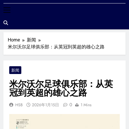
米尔沃尔粉丝站
Home
新闻
米尔沃尔足球俱乐部：从英冠到英超的雄心之路
新闻
米尔沃尔足球俱乐部：从英
冠到英超的雄心之路
0
HSB
2026年1月15日
1 Mins