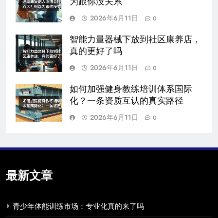
为跟你没关系
2026年6月11日
0
智能力量器械下放到社区康养店，
真的更好了吗
2026年6月11日
0
如何加强健身教练培训体系国际
化？一条资质互认的真实路径
2026年6月11日
0
最新文章
青少年体能训练市场：专业化真的来了吗