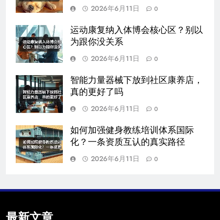
2026年6月11日
0
运动康复纳入体博会核心区？别以
为跟你没关系
2026年6月11日
0
智能力量器械下放到社区康养店，
真的更好了吗
2026年6月11日
0
如何加强健身教练培训体系国际
化？一条资质互认的真实路径
2026年6月11日
0
最新文章