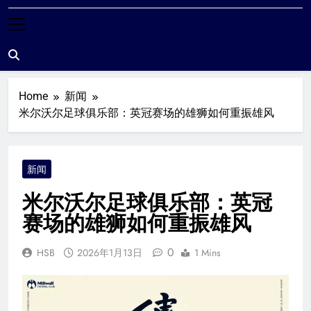
米尔沃尔粉丝站
Home
新闻
米尔沃尔足球俱乐部：英冠赛场的雄狮如何重振雄风
新闻
米尔沃尔足球俱乐部：英冠
赛场的雄狮如何重振雄风
0
HSB
2026年1月13日
1 Mins