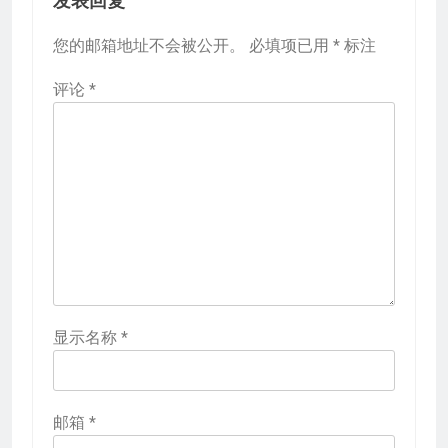
发表回复
您的邮箱地址不会被公开。
必填项已用
*
标注
评论
*
显示名称
*
邮箱
*