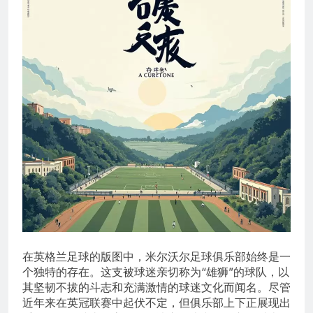
在英格兰足球的版图中，米尔沃尔足球俱乐部始终是一
个独特的存在。这支被球迷亲切称为“雄狮”的球队，以
其坚韧不拔的斗志和充满激情的球迷文化而闻名。尽管
近年来在英冠联赛中起伏不定，但俱乐部上下正展现出