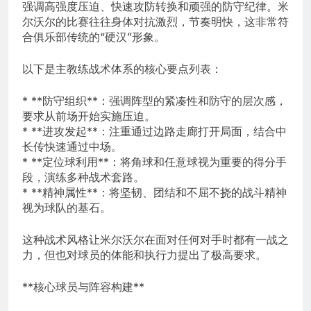
强调高强度压迫、快速攻防转换和顽强的防守纪律。米
尔沃尔的比赛往往身体对抗激烈，节奏明快，这非常符
合俱乐部传统的“硬汉”形象。
以下是主教练战术体系的核心要点列表：
* **防守组织**：强调阵型的紧凑性和防守的层次感，
要求从前场开始实施压迫。
* **进攻发起**：注重通过边路走廊打开局面，结合中
长传快速通过中场。
* **定位球利用**：将角球和任意球视为重要的得分手
段，演练多种战术套路。
* **精神属性**：将坚韧、团结和不屈不挠的战斗精神
视为球队的基石。
这种战术风格让米尔沃尔在面对任何对手时都有一战之
力，但也对球员的体能和执行力提出了极高要求。
**核心球员与阵容构建**