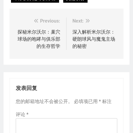
Previous:
Next:
文
章
探秘米尔沃尔：巢穴
深入解析米尔沃尔：
球场的咆哮与俱乐部
硬朗球风与魔鬼主场
导
的生存哲学
的秘密
航
发表回复
您的邮箱地址不会被公开。
必填项已用
*
标注
评论
*