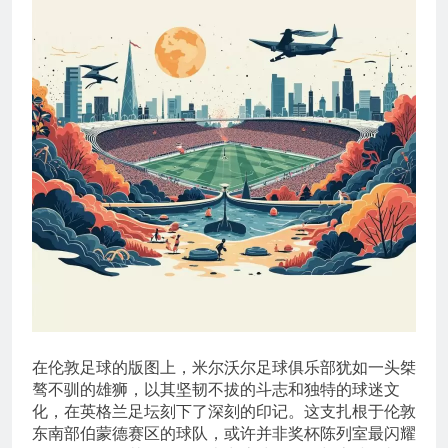
在伦敦足球的版图上，米尔沃尔足球俱乐部犹如一头桀
骜不驯的雄狮，以其坚韧不拔的斗志和独特的球迷文
化，在英格兰足坛刻下了深刻的印记。这支扎根于伦敦
东南部伯蒙德赛区的球队，或许并非奖杯陈列室最闪耀