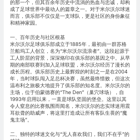
的那一个，但其百余年历史中流淌的热血与忠诚，却构
成了足球世界中最动人的篇章之一。对于米尔沃尔球迷
而言，俱乐部不仅仅是一支球队，更是社区的身份象征
和精神家园。
一、百年历史与社区根基
米尔沃尔足球俱乐部成立于1885年，最初由一群苏格
兰船坞工人创立，名为“米尔沃尔流浪者”。这段起源于
工人阶层的背景，深深烙印在俱乐部的基因之中。从早
期的南部联赛到加入足球联盟，米尔沃尔经历了漫长的
成长历程。俱乐部历史上最辉煌的时刻之一是在2004
年，当时球队闯入足总杯决赛，虽然最终惜败，但这次
温布利之旅极大地提升了俱乐部的知名度。米尔沃尔的
主场，位于伯蒙德赛的“The Den”（巢穴球场），自
1993年启用以来，一直是球队坚固的堡垒。这里以其
令人窒息的比赛氛围而闻名，米尔沃尔的忠实球迷用震
耳欲聋的助威声，将这里打造成让所有客队生畏的“魔
鬼主场”。
二、独特的球迷文化与“无人喜欢我们，我们不在乎”的