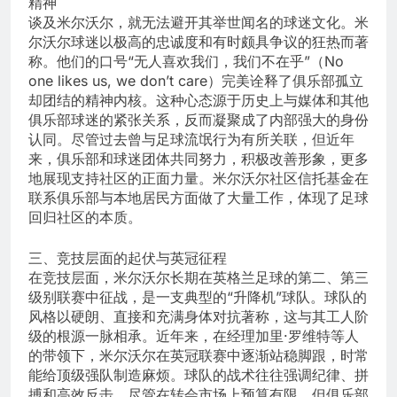
精神
谈及米尔沃尔，就无法避开其举世闻名的球迷文化。米
尔沃尔球迷以极高的忠诚度和有时颇具争议的狂热而著
称。他们的口号“无人喜欢我们，我们不在乎”（No
one likes us, we don’t care）完美诠释了俱乐部孤立
却团结的精神内核。这种心态源于历史上与媒体和其他
俱乐部球迷的紧张关系，反而凝聚成了内部强大的身份
认同。尽管过去曾与足球流氓行为有所关联，但近年
来，俱乐部和球迷团体共同努力，积极改善形象，更多
地展现支持社区的正面力量。米尔沃尔社区信托基金在
联系俱乐部与本地居民方面做了大量工作，体现了足球
回归社区的本质。
三、竞技层面的起伏与英冠征程
在竞技层面，米尔沃尔长期在英格兰足球的第二、第三
级别联赛中征战，是一支典型的“升降机”球队。球队的
风格以硬朗、直接和充满身体对抗著称，这与其工人阶
级的根源一脉相承。近年来，在经理加里·罗维特等人
的带领下，米尔沃尔在英冠联赛中逐渐站稳脚跟，时常
能给顶级强队制造麻烦。球队的战术往往强调纪律、拼
搏和高效反击。尽管在转会市场上预算有限，但俱乐部