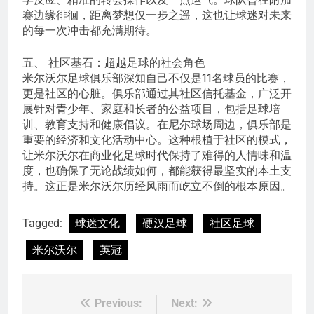
赛边缘徘徊，距离梦想仅一步之遥，这也让球迷对未来
的每一次冲击都充满期待。
五、 社区基石：超越足球的社会角色
米尔沃尔足球俱乐部深知自己不仅是11名球员的比赛，
更是社区的心脏。俱乐部通过其社区信托基金，广泛开
展针对青少年、家庭和长者的公益项目，包括足球培
训、教育支持和健康倡议。在尼尔球场周边，俱乐部是
重要的经济和文化活动中心。这种根植于社区的模式，
让米尔沃尔在商业化足球时代保持了难得的人情味和温
度，也确保了无论战绩如何，都能获得最坚实的本土支
持。这正是米尔沃尔历经风雨而屹立不倒的根本原因。
Tagged:
球迷文化
硬汉足球
社区足球
米尔沃尔
英冠
Previous:
Next:
文