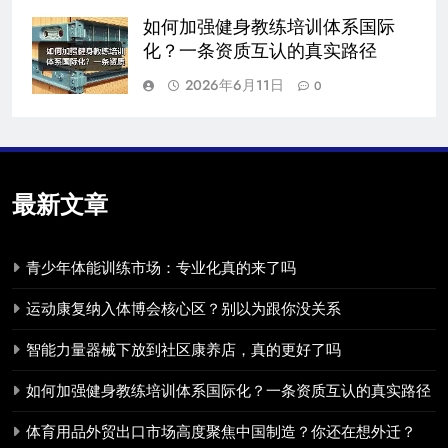
如何加强健身教练培训体系国际
化？一条资质互认的真实路径
2026年6月11日
0
最新文章
青少年体能训练市场：专业化真的来了吗
运动康复纳入体博会核心区？别以为跟你没关系
智能力量器械下放到社区康养店，真的更好了吗
如何加强健身教练培训体系国际化？一条资质互认的真实路径
体育用品外贸出口市场高度聚焦中国制造？你还在想外迁？