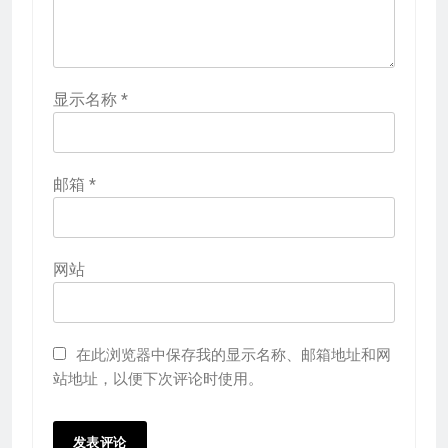
显示名称
*
邮箱
*
网站
在此浏览器中保存我的显示名称、邮箱地址和网
站地址，以便下次评论时使用。