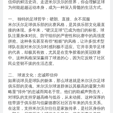
信仰的鲜活史诗。走进米尔沃尔的世界，你会理解足球
为何能超越运动本身，成为一种深入骨髓的生活方式。
一、 独特的足球哲学：硬朗、直接、永不屈服
米尔沃尔足球俱乐部的比赛风格，是其俱乐部文化最直
接的体现。多年来，“硬汉足球”已成为他们的标签。球
队注重身体对抗、防守组织的严密性和比赛中的高强度
拼抢。这种务实甚至有些“粗粝”的风格，让许多技术型
球队在面对米尔沃尔时感到极不适应。它并非美学足球
的代表，却极其有效，尤其是在竞争胶着的英冠联赛
中。这种风格深深赢得了球迷的心，因为它反映了社区
民众坚韧不拔的生活态度。
二、 球迷文化：忠诚即信仰
如果说球员是球队的躯体，那么球迷就是米尔沃尔足球
俱乐部的灵魂。米尔沃尔球迷群体以其极高的凝聚力和
略显“排外”的忠诚而闻名于世。他们的助威声势浩大，
对球队的支持穿越高峰与低谷，从未动摇。这种深厚的
纽带源于俱乐部与伯蒙德赛区社区百年来的共生关系。
在这里，支持米尔沃尔往往是家族传承，是社区身份的