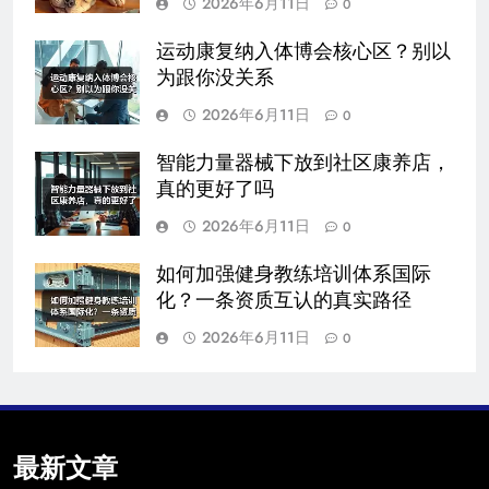
2026年6月11日
0
运动康复纳入体博会核心区？别以
为跟你没关系
2026年6月11日
0
智能力量器械下放到社区康养店，
真的更好了吗
2026年6月11日
0
如何加强健身教练培训体系国际
化？一条资质互认的真实路径
2026年6月11日
0
最新文章