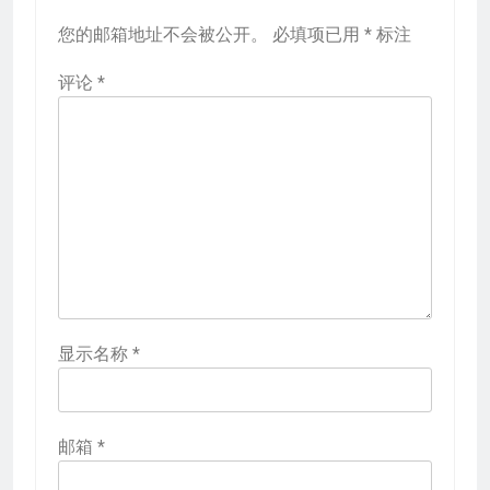
您的邮箱地址不会被公开。
必填项已用
*
标注
评论
*
显示名称
*
邮箱
*