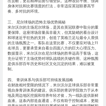
出贡献，更在精神层面引领全队。这种攻防平衡、强调
身体对抗和比赛强度的打法，非常适应英冠联赛高节
奏、多对抗的环境。
三、 尼尔球场的恐怖主场优势揭秘
米尔沃尔的主场尼尔球场，是其在英冠联赛中取分的重
要保障。这座球场容量虽非最大，但其陡峭的看台设计
和球迷近乎狂热的支持，创造了英格兰足坛最令人畏惧
的主场氛围之一。客队在这里比赛，不仅要应对场上11
名球员，更要承受来自看台四面八方的巨大心理压力。
数据显示，米尔沃尔在尼尔球场的胜率远高于客场，这
充分证明了主场优势对球队战绩的关键作用。这种氛围
是俱乐部百年历史和社区文化沉淀的结果，难以被复
制。
四、 青训体系与俱乐部可持续发展战略
在财政相对受限的情况下，米尔沃尔足球俱乐部非常重
视自身青训体系的建设。俱乐部的青训学院致力于从本
地及周边地区挖掘和培养年轻才俊，为一线队提供新鲜
血液。这条内部造血通道，不仅有助于控制成本，更能
培养出对俱乐部有强烈归属感的球员，他们更能理解和