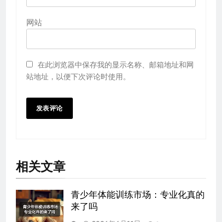
网站
在此浏览器中保存我的显示名称、邮箱地址和网
站地址，以便下次评论时使用。
相关文章
青少年体能训练市场：专业化真的
来了吗