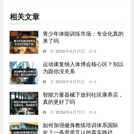
相关文章
青少年体能训练市场：专业化真的
来了吗
2026年6月11日
0
运动康复纳入体博会核心区？别以
为跟你没关系
2026年6月11日
0
智能力量器械下放到社区康养店，
真的更好了吗
2026年6月11日
0
如何加强健身教练培训体系国际
化？一条资质互认的真实路径