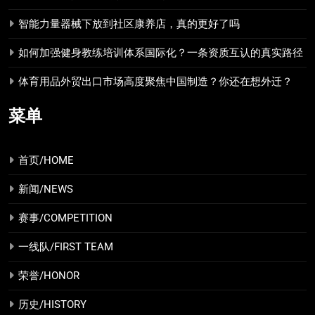
智能力量器械下放到社区康养店，真的更好了吗
如何加强健身教练培训体系国际化？一条资质互认的真实路径
体育用品外贸出口市场高度聚焦中国制造？你还在想外迁？
菜单
首页/HOME
新闻/NEWS
赛事/COMPETITION
一线队/FIRST TEAM
荣誉/HONOR
历史/HISTORY