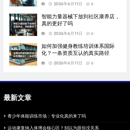
2026年6月11日
0
智能力量器械下放到社区康养店，
真的更好了吗
2026年6月11日
0
如何加强健身教练培训体系国际
化？一条资质互认的真实路径
2026年6月11日
0
最新文章
青少年体能训练市场：专业化真的来了吗
运动康复纳入体博会核心区？别以为跟你没关系