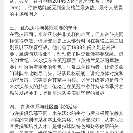
益。如今，在可容纳20146人的“巢穴”球场（The
Den），你依然能感受到全英格兰最炽热、最令人敬畏
的主场氛围之一。
三、 征战历程与英冠联赛的坚守
在竞技层面，米尔沃尔并非奖杯的常客，但其奋斗史同
样值得尊敬。俱乐部历史上大部分时间在英格兰第二级
别及以下联赛征战。他们曾于1988年闯入足总杯决
赛，虽遗憾获得亚军，却创造了队史最佳杯赛战绩。进
入21世纪，米尔沃尔在英冠联赛（英格兰足球冠军联
赛）中扮演着重要的角色，时常成为搅局者，让诸多豪
门球队在此吃尽苦头。球队风格硬朗，讲究身体对抗和
防守反击，完美契合其精神内核。尽管升级英超是每个
米尔沃尔人的梦想，但稳定在英冠中游并持续向季后赛
席位发起冲击，是目前球队务实而坚定的目标。
四、 青训体系与社区血脉的延续
与许多俱乐部不同，米尔沃尔的生存与发展极度依赖其
坚实的青训体系和本土化策略。俱乐部深知，从本地社
区发掘和培养人才，是维持球队特色和财务健康的关
键。多年来，米尔沃尔青训营为一线队输送了不少才华