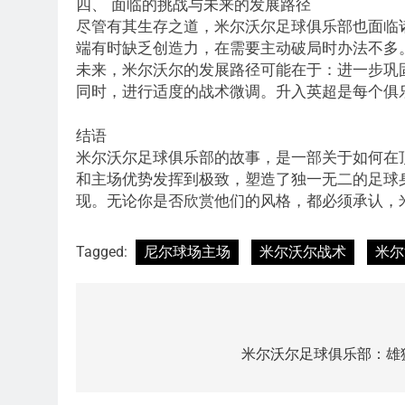
四、 面临的挑战与未来的发展路径
尽管有其生存之道，米尔沃尔足球俱乐部也面临
端有时缺乏创造力，在需要主动破局时办法不多
未来，米尔沃尔的发展路径可能在于：进一步巩
同时，进行适度的战术微调。升入英超是每个俱
结语
米尔沃尔足球俱乐部的故事，是一部关于如何在
和主场优势发挥到极致，塑造了独一无二的足球
现。无论你是否欣赏他们的风格，都必须承认，
Tagged:
尼尔球场主场
米尔沃尔战术
米尔
文
章
米尔沃尔足球俱乐部：雄
导