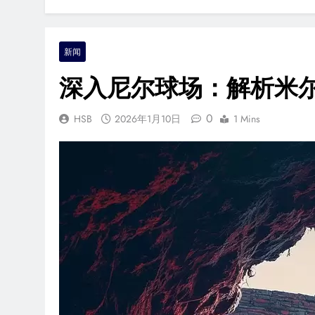
新闻
深入尼尔球场：解析米
0
HSB
2026年1月10日
1 Mins