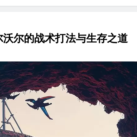
尔沃尔的战术打法与生存之道