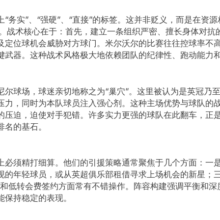
务实”、“强硬”、“直接”的标签。这并非贬义，而是在资源
的体系。战术核心在于：首先，建立一条组织严密、擅长身体对
及定位球机会威胁对方球门。米尔沃尔的比赛往往控球率不
键武器。这种战术风格极大地依赖团队的纪律性、跑动能力
尼尔球场，球迷亲切地称之为“巢穴”。这里被认为是英冠乃
压力，同时为本队球员注入强心剂。这种主场优势与球队的
的压迫，迫使对手犯错。许多实力更强的球队在此翻车，正
排名的基石。
上必须精打细算。他们的引援策略通常聚焦于几个方面：一
现的年轻球员，或从英超俱乐部租借寻求上场机会的新星；三
签和低转会费签约方面常有不错操作。阵容构建强调平衡和深
能保持稳定的表现。