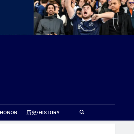
站
HONOR
历史/HISTORY