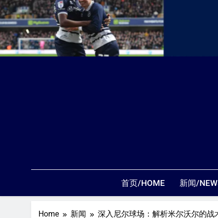
首页/HOME
新闻/NEW
Home
新闻
深入尼尔球场：解析米尔沃尔的战