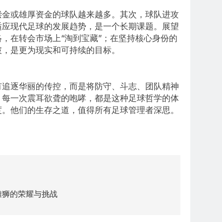
偿金或雄厚资金的球队越来越多。其次，球队进攻
适应现代足球的发展趋势，是一个长期课题。展望
，在转会市场上“淘到宝藏”；在坚持核心身份的
破，是更为现实和可持续的目标。
有追逐华丽的传控，而是将防守、斗志、团队精神
、每一次震耳欲聋的咆哮，都是这种足球哲学的体
度。他们的生存之道，值得所有足球管理者深思。
雄狮的荣耀与挑战