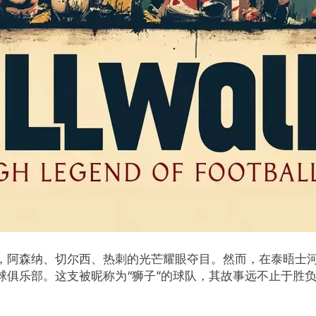
，阿森纳、切尔西、热刺的光芒耀眼夺目。然而，在泰晤士
球俱乐部。这支被昵称为“狮子”的球队，其故事远不止于胜