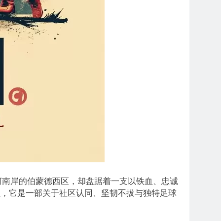
河南岸的伯蒙德西区，却盘踞着一支以铁血、忠诚
负，它是一部关于社区认同、坚韧不拔与独特足球