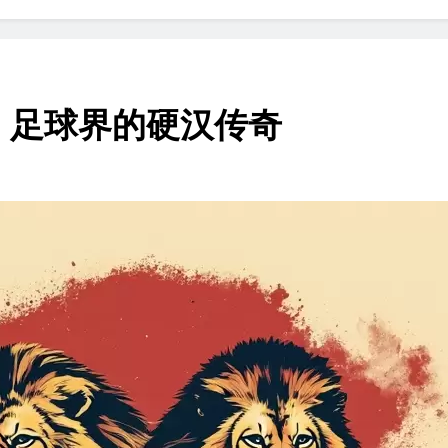
，足球界的硬汉传奇