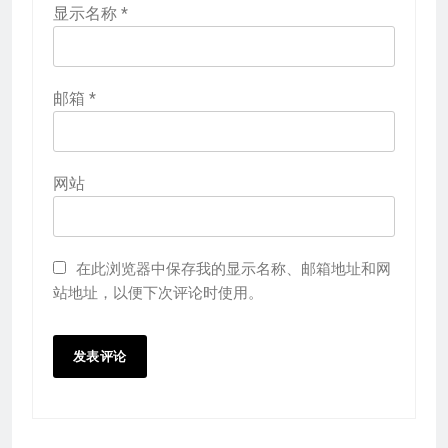
显示名称
*
邮箱
*
网站
在此浏览器中保存我的显示名称、邮箱地址和网
站地址，以便下次评论时使用。