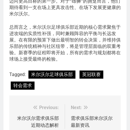
迈向更高目标的第一步。对于“雄狮”的拥趸而言，他们
期待看到一支在场上更具攻击性、在场下发展更健康的
米尔沃尔。
总而言之，米尔沃尔足球俱乐部近期的核心需求聚焦于
进攻端的实质性补强，同时兼顾阵容的平衡与长远发
展。在有限的预算下做出最明智的转会决策，并维持俱
乐部的传统精神与社区纽带，将是管理层面临的双重考
验。新赛季的征程即将开始，所有的需求与规划都将在
球场上接受最终的检验。
Tagged:
米尔沃尔足球俱乐部
英冠联赛
转会需求
Previous:
Next:
文
章
米尔沃尔需求俱乐部
需求俱乐部米尔沃尔
近期动态解析
最新资讯
导