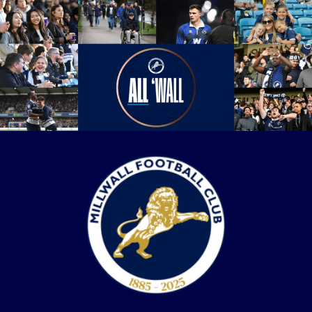
Skip
to
content