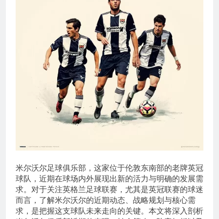
米尔沃尔足球俱乐部，这家位于伦敦东南部的老牌英冠
球队，近期在球场内外展现出新的活力与明确的发展需
求。对于关注英格兰足球联赛，尤其是英冠联赛的球迷
而言，了解米尔沃尔的近期动态、战略规划与核心需
求，是把握这支球队未来走向的关键。本文将深入剖析