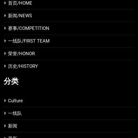
首页/HOME
新闻/NEWS
赛事/COMPETITION
一线队/FIRST TEAM
荣誉/HONOR
历史/HISTORY
分类
Culture
一线队
新闻