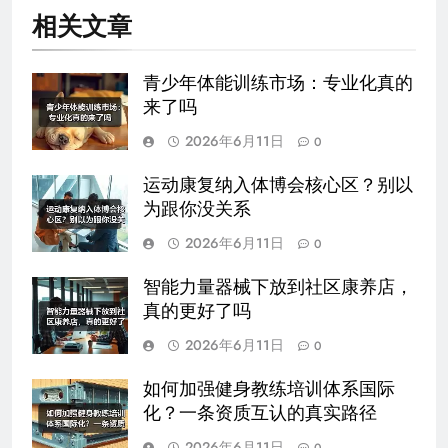
相关文章
青少年体能训练市场：专业化真的
来了吗
2026年6月11日
0
运动康复纳入体博会核心区？别以
为跟你没关系
2026年6月11日
0
智能力量器械下放到社区康养店，
真的更好了吗
2026年6月11日
0
如何加强健身教练培训体系国际
化？一条资质互认的真实路径
2026年6月11日
0