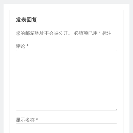
发表回复
您的邮箱地址不会被公开。
必填项已用
*
标注
评论
*
显示名称
*