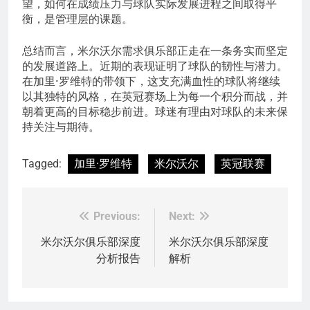
望，如何在成绩压力与球队实际发展进程之间取得平
衡，是管理层的课题。
总结而言，米尔沃尔需求俱乐部正走在一条务实而坚定
的发展道路上。近期的表现证明了球队的韧性与潜力。
在加里·罗维特的带领下，这支充满血性的球队将继续
以其独特的风格，在英冠赛场上为每一个积分而战，并
朝着更高的目标稳步前进。球迷有理由对球队的未来保
持关注与期待。
Tagged:
加里·罗维特
米尔沃尔
英冠联赛
Previous:
Next:
文
章
米尔沃尔俱乐部深度
米尔沃尔俱乐部深度
分析报告
解析
导
航