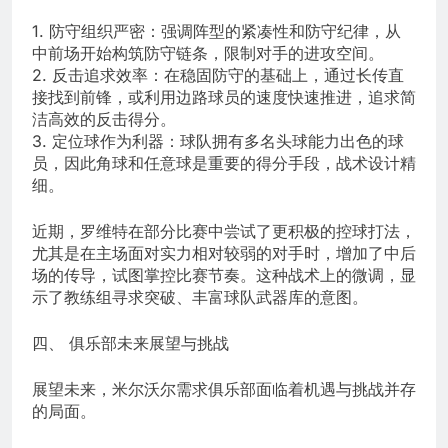
1. 防守组织严密：强调阵型的紧凑性和防守纪律，从
中前场开始构筑防守链条，限制对手的进攻空间。
2. 反击追求效率：在稳固防守的基础上，通过长传直
接找到前锋，或利用边路球员的速度快速推进，追求简
洁高效的反击得分。
3. 定位球作为利器：球队拥有多名头球能力出色的球
员，因此角球和任意球是重要的得分手段，战术设计精
细。
近期，罗维特在部分比赛中尝试了更积极的控球打法，
尤其是在主场面对实力相对较弱的对手时，增加了中后
场的传导，试图掌控比赛节奏。这种战术上的微调，显
示了教练组寻求突破、丰富球队武器库的意图。
四、 俱乐部未来展望与挑战
展望未来，米尔沃尔需求俱乐部面临着机遇与挑战并存
的局面。