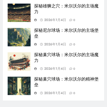
探秘雄狮之穴：米尔沃尔的主场魔
力
2026年1月4日
0
探秘尼尔球场：米尔沃尔的主场堡
垒
2026年1月4日
0
探秘巢穴球场：米尔沃尔的主场魔
力
2026年1月4日
0
探秘巢穴球场：米尔沃尔的精神堡
垒
2026年1月4日
0