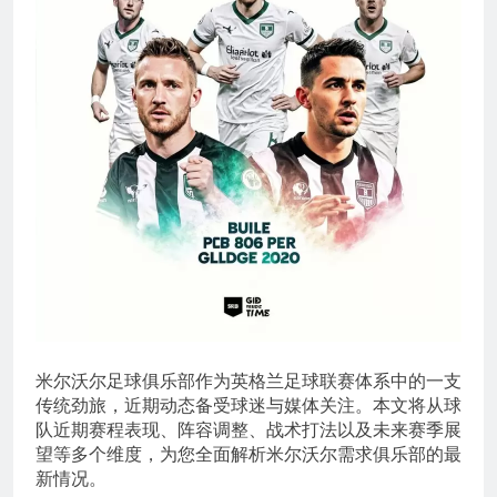
米尔沃尔足球俱乐部作为英格兰足球联赛体系中的一支
传统劲旅，近期动态备受球迷与媒体关注。本文将从球
队近期赛程表现、阵容调整、战术打法以及未来赛季展
望等多个维度，为您全面解析米尔沃尔需求俱乐部的最
新情况。