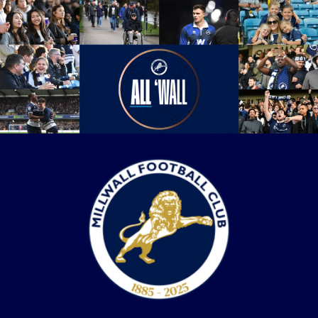
Skip
to
content