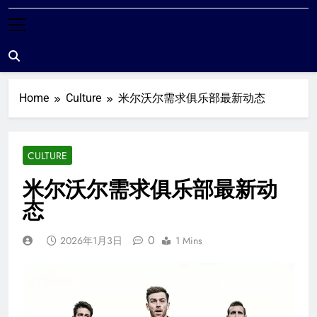
米尔沃尔粉丝站
Home
Culture
米尔沃尔需求俱乐部最新动态
CULTURE
米尔沃尔需求俱乐部最新动
态
0
2026年1月3日
1 Mins