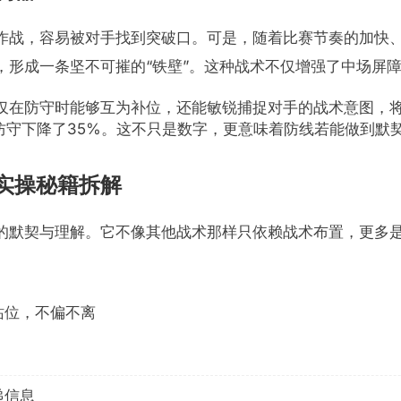
作战，容易被对手找到突破口。可是，随着比赛节奏的加快
，形成一条坚不可摧的“铁壁”。这种战术不仅增强了中场屏
仅在防守时能够互为补位，还能敏锐捕捉对手的战术意图，
防守下降了35%。这不只是数字，更意味着防线若能做到默
实操秘籍拆解
的默契与理解。它不像其他战术那样只依赖战术布置，更多
站位，不偏不离
递信息