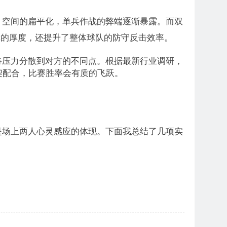
、空间的扁平化，单兵作战的弊端逐渐暴露。而双
障的厚度，还提升了整体球队的防守反击效率。
将压力分散到对方的不同点。根据最新行业调研，
契配合，比赛胜率会有质的飞跃。
是场上两人心灵感应的体现。下面我总结了几项实