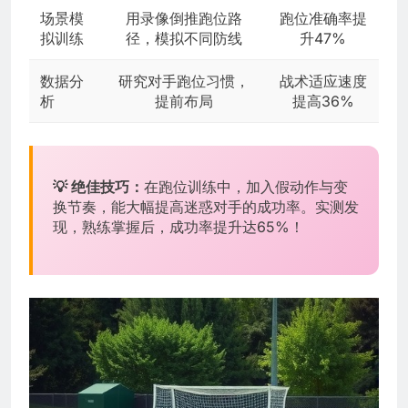
场景模
用录像倒推跑位路
跑位准确率提
拟训练
径，模拟不同防线
升47%
数据分
研究对手跑位习惯，
战术适应速度
析
提前布局
提高36%
💡 绝佳技巧：
在跑位训练中，加入假动作与变
换节奏，能大幅提高迷惑对手的成功率。实测发
现，熟练掌握后，成功率提升达65%！