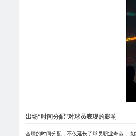
出场“时间分配”对球员表现的影响
合理的时间分配，不仅延长了球员职业寿命，也