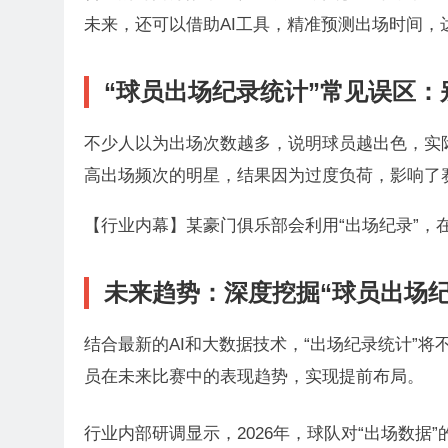
未来，还可以借助AI工具，精准预测出场时间，
“球员出场纪录统计”常见误区：
不少人以为出场次数越多，说明球员越出色，实
高出场频次的明星，结果因为过度负荷，影响了
【行业内幕】某豪门俱乐部会利用“出场纪录”，
未来趋势：深度挖掘“球员出场
结合最新的AI和大数据技术，“出场纪录统计”
员在未来比赛中的表现趋势，实现提前布局。
行业内部研调显示，2026年，球队对“出场数