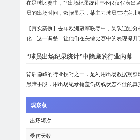
在足球比赛中，**出场纪录统计**不仅仅代表
员的出场时间，数据显示，某主力球员在特定比
【真实案例】去年欧洲冠军联赛中，某队通过分
化。这一调整，让他们在关键比赛中的表现提升了
“球员出场纪录统计”中隐藏的行业内幕
背后隐藏的行业技巧之一，是利用出场数据观察
黑暗手段，用出场纪录掩盖伤病或状态不佳的真
观察点
出场频次
受伤天数