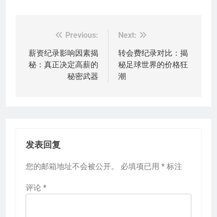
Previous:
Next:
文
章
薪资纪录影响因素揭
转会费纪录对比：揭
秘：真正决定高薪的
秘足球世界的价格狂
导
秘密武器
潮
航
发表回复
您的邮箱地址不会被公开。
必填项已用
*
标注
评论
*