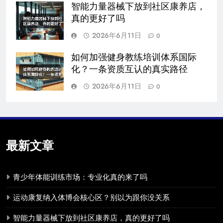
智能力量器械下放到社区康养店，
真的更好了吗
2026年6月11日
0
如何加强健身教练培训体系国际
化？一条资质互认的真实路径
2026年6月11日
0
最新文章
青少年体能训练市场：专业化真的来了吗
运动康复纳入体博会核心区？别以为跟你没关系
智能力量器械下放到社区康养店，真的更好了吗