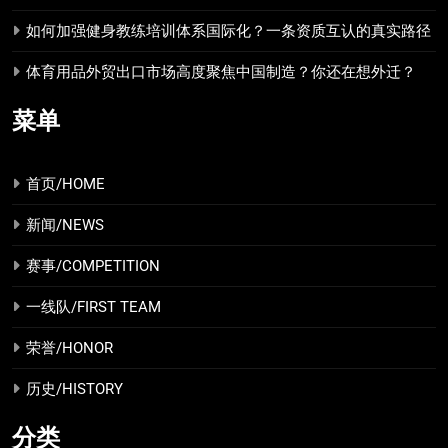
如何加强健身教练培训体系国际化？一条资质互认的真实路径
体育用品外贸出口市场高度聚焦中国制造？你还在想外迁？
菜单
首页/HOME
新闻/NEWS
赛事/COMPETITION
一线队/FIRST TEAM
荣誉/HONOR
历史/HISTORY
分类