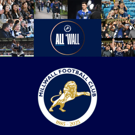
Skip
to
content