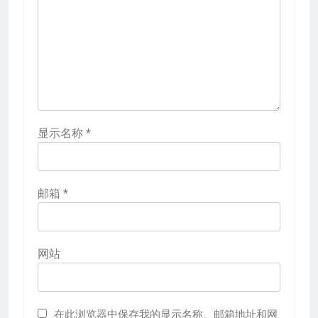
显示名称
*
邮箱
*
网站
在此浏览器中保存我的显示名称、邮箱地址和网