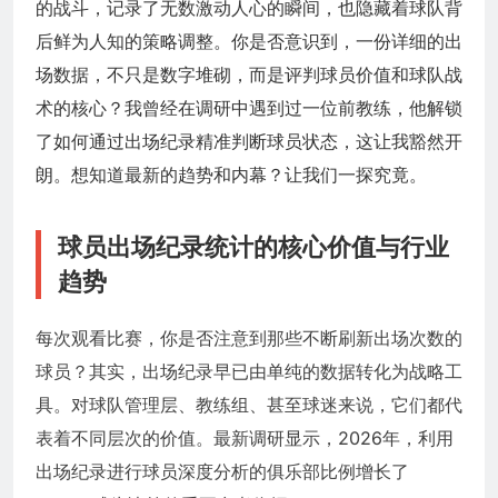
的战斗，记录了无数激动人心的瞬间，也隐藏着球队背
后鲜为人知的策略调整。你是否意识到，一份详细的出
场数据，不只是数字堆砌，而是评判球员价值和球队战
术的核心？我曾经在调研中遇到过一位前教练，他解锁
了如何通过出场纪录精准判断球员状态，这让我豁然开
朗。想知道最新的趋势和内幕？让我们一探究竟。
球员出场纪录统计的核心价值与行业
趋势
每次观看比赛，你是否注意到那些不断刷新出场次数的
球员？其实，出场纪录早已由单纯的数据转化为战略工
具。对球队管理层、教练组、甚至球迷来说，它们都代
表着不同层次的价值。最新调研显示，2026年，利用
出场纪录进行球员深度分析的俱乐部比例增长了