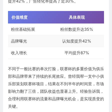
提升42%，广告转化率提高了近30%。
价值维度
具体表现
粉丝基础拓展
粉丝数提升达35%
品牌曝光
认知度提升42%
收入增长
平均提升87%
不同于一般比赛的单次打脸，联赛杯的多重价值为俱乐
部和品牌带来了持续的长尾效应。曾经我帮一支中小俱
乐部策划联赛杯项目，结果在不到半年的时间里，市场
影响力翻了三倍，团队收益也显著上升。经验告诉我，
合理利用联赛杯的流量和品牌曝光机会，是实现质变的
关键。