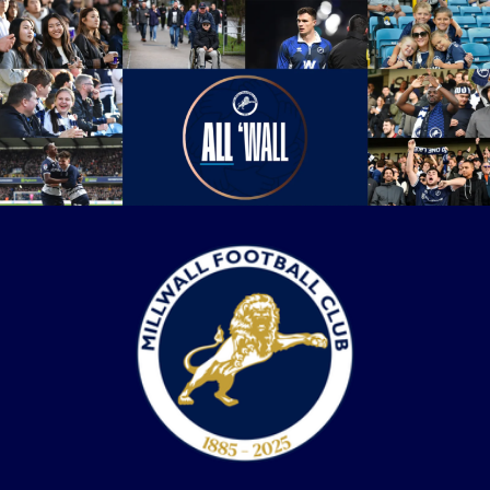
Skip
to
content