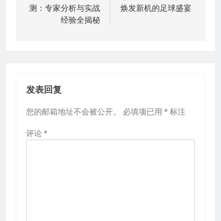
测：专家分析与实战
焕发新机的足球盛宴
导
经验全揭秘
航
发表回复
您的邮箱地址不会被公开。
必填项已用
*
标注
评论
*