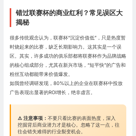
错过联赛杯的商业红利？常见误区大
揭秘
很多传统观念认为，联赛杯“沉淀价值低”，只是热度暂
时烧起来的比赛，缺乏长期影响力。这其实是一个误
区。其实，许多成功的俱乐部都将联赛杯作为品牌战略
的核心组成部分，尤其在新兴市场，“短平快”的广告和
粉丝互动都能带来价值爆发。
如我曾经调研发现，80%以上的企业在联赛杯中投放
广告表现出显著的ROI增长，绝非虚言。
⚠️ 注意事项：
不要只看比赛的表面热度，深入
挖掘背后商业潜力才是核心。忽略了这一点，往
往会错失难得的行业裂变机会。