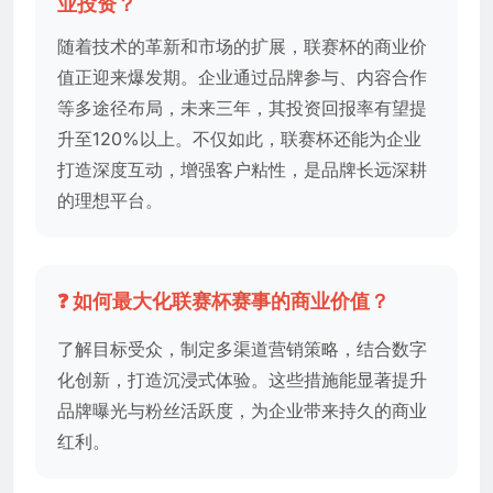
业投资？
随着技术的革新和市场的扩展，联赛杯的商业价
值正迎来爆发期。企业通过品牌参与、内容合作
等多途径布局，未来三年，其投资回报率有望提
升至120%以上。不仅如此，联赛杯还能为企业
打造深度互动，增强客户粘性，是品牌长远深耕
的理想平台。
❓ 如何最大化联赛杯赛事的商业价值？
了解目标受众，制定多渠道营销策略，结合数字
化创新，打造沉浸式体验。这些措施能显著提升
品牌曝光与粉丝活跃度，为企业带来持久的商业
红利。