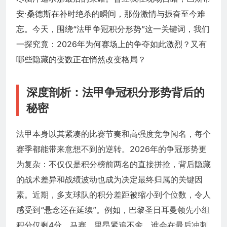
安·桑德斯在补时绝杀的瞬间，那份激情与振奋至今难
忘。今天，围绕“法甲争冠积分形势”这一关键词，我们
一探究竟：2026年为何赛场上的争夺如此激烈？又有
哪些隐藏的变数正在悄然改变格局？
深度剖析：法甲争冠积分形势背后的
秘密
法甲本身以其紧凑的比赛节奏和高强度竞争闻名，每个
赛季都能带来意想不到的逆转。2026年的争冠形势更
为复杂：不仅仅是积分榜前两名的直接拼抢，背后隐藏
的战术差异和战绩波动也成为决定最终归属的关键因
素。近期，多支球队的积分差距被缩小到个位数，令人
感受到“悬念还在延续”。例如，巴黎圣日耳曼领先小组
积分仅剩4分，马赛、里昂紧追不舍，谁会在最后冲刺