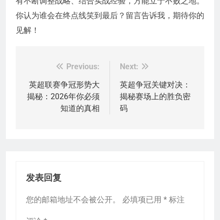
有不断调整战略、结合实战经验，方能立于不败之地。
你认为谁会在终点线笑到最后？留言告诉我，期待你的
见解！
Previous:
Next:
文
章
英超联赛争冠形势大
英超争冠关键对决：
揭秘：2026年你必须
揭秘赛场上的胜负密
导
知道的真相
码
航
发表回复
您的邮箱地址不会被公开。
必填项已用
*
标注