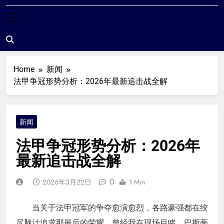
米尔沃尔粉丝站
Home
新闻
法甲争冠形势分析：2026年最新追击战全解
新闻
法甲争冠形势分析：2026年
最新追击战全解
0
2026年3月22日
1 Min
当关于法甲冠军的争夺愈演愈烈，各路豪强都在绞
尽脑汁追求那最后的荣耀。曾经我在现场目睹，巴斯蒂