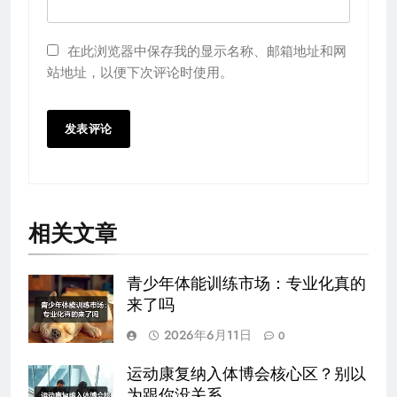
在此浏览器中保存我的显示名称、邮箱地址和网
站地址，以便下次评论时使用。
相关文章
青少年体能训练市场：专业化真的
来了吗
2026年6月11日
0
运动康复纳入体博会核心区？别以
为跟你没关系