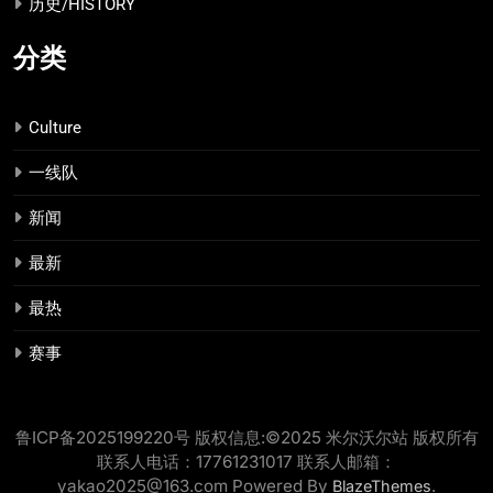
历史/HISTORY
分类
Culture
一线队
新闻
最新
最热
赛事
鲁ICP备2025199220号 版权信息:©2025 米尔沃尔站 版权所有
联系人电话：17761231017 联系人邮箱：
yakao2025@163.com Powered By
.
BlazeThemes