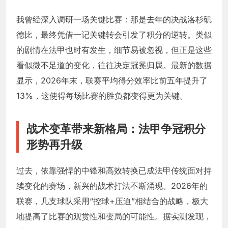
我曾经深入调研一场关键比赛：那是去年的决战洛杉矶
德比，最终凭借一记关键转会引发了积分的逆转。类似
的剧情在法甲也时有发生，细节易被忽视，但正是这些
看似微不足道的变化，往往决定冠冕归属。最新的数据
显示，2026年末，联赛平均得分效率比前五年提升了
13%，这使得每场比赛的胜负都变得更为关键。
战术变革带来新格局：法甲争冠积分
形势再升级
过去，依靠强悍的中锋和高效转换已成法甲传统面对持
续变化的赛场，新兴的战术打法不断涌现。2026年的
联赛，几支球队采用“控球+压迫”相结合的战略，极大
地提高了比赛的观赏性和变局的可能性。据实测发现，