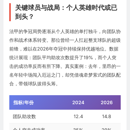
关键球员与战局：个人英雄时代或已
到头？
法甲的争冠局势逐渐从个人英雄的单打独斗，向团队协
作和战术体系转变。那位曾经一人扛起整支球队的超级
前锋，难以在2026年夺冠中持续保持优越地位。数据
统计展现：团队平均助攻次数提升了19%，而个人突
击的成功率反而有所下降。真实案例：去年，里昂的一
名年轻中场闯入厄运之门，却凭借魂牵梦萦式的团队配
合，带领球队拔得头筹。
指标/年份
2024
2026
团队助攻数
12.4
14.8
个人突击成功率
35%
29%