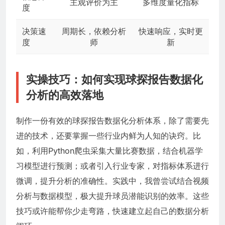
主观评价为主
多维度量化指标
度
决策速
周期长，依赖分析
快速响应，实时更
度
师
新
实操技巧：如何实现球探报告数据化
分析的高效落地
制作一份有效的球探报告数据化分析体系，除了需要先
进的技术，还要掌握一些行业内鲜为人知的诀窍。比
如，利用Python爬虫采集大量比赛数据，结合机器学
习模型进行预测；或者引入行业专家，对指标体系进行
微调，提升分析的准确性。实践中，我曾尝试结合视频
分析与数据模型，极大提升球员潜能识别的效率。这些
技巧或许能帮你少走弯路，快速建立起自己的数据分析