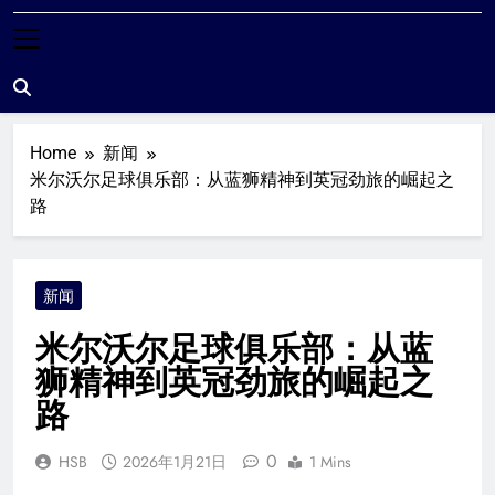
米尔沃尔粉丝站
Home
新闻
米尔沃尔足球俱乐部：从蓝狮精神到英冠劲旅的崛起之
路
新闻
米尔沃尔足球俱乐部：从蓝
狮精神到英冠劲旅的崛起之
路
0
HSB
2026年1月21日
1 Mins