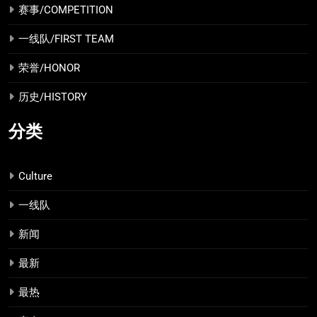
赛事/COMPETITION
一线队/FIRST TEAM
荣誉/HONOR
历史/HISTORY
分类
Culture
一线队
新闻
最新
最热