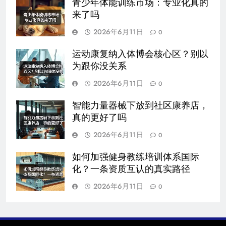
青少年体能训练市场：专业化真的
来了吗
2026年6月11日
0
运动康复纳入体博会核心区？别以
为跟你没关系
2026年6月11日
0
智能力量器械下放到社区康养店，
真的更好了吗
2026年6月11日
0
如何加强健身教练培训体系国际
化？一条资质互认的真实路径
2026年6月11日
0