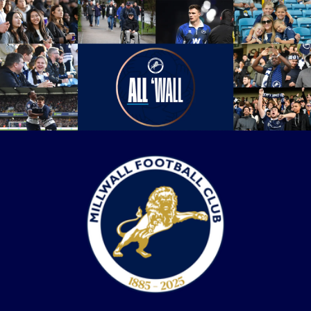
Skip
to
content