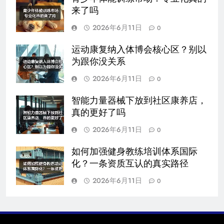
来了吗
2026年6月11日
0
运动康复纳入体博会核心区？别以
为跟你没关系
2026年6月11日
0
智能力量器械下放到社区康养店，
真的更好了吗
2026年6月11日
0
如何加强健身教练培训体系国际
化？一条资质互认的真实路径
2026年6月11日
0