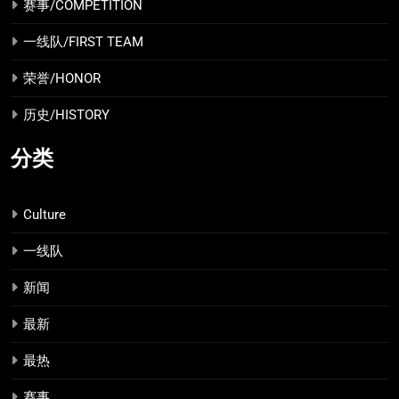
赛事/COMPETITION
一线队/FIRST TEAM
荣誉/HONOR
历史/HISTORY
分类
Culture
一线队
新闻
最新
最热
赛事