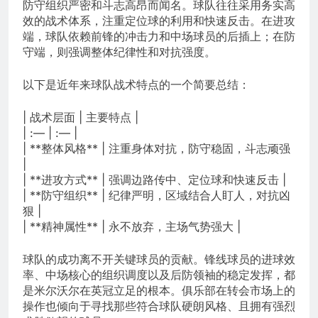
防守组织严密和斗志高昂而闻名。球队往往采用务实高
效的战术体系，注重定位球的利用和快速反击。在进攻
端，球队依赖前锋的冲击力和中场球员的后插上；在防
守端，则强调整体纪律性和对抗强度。
以下是近年来球队战术特点的一个简要总结：
| 战术层面 | 主要特点 |
| :— | :— |
| **整体风格** | 注重身体对抗，防守稳固，斗志顽强
|
| **进攻方式** | 强调边路传中、定位球和快速反击 |
| **防守组织** | 纪律严明，区域结合人盯人，对抗凶
狠 |
| **精神属性** | 永不放弃，主场气势强大 |
球队的成功离不开关键球员的贡献。锋线球员的进球效
率、中场核心的组织调度以及后防领袖的稳定发挥，都
是米尔沃尔在英冠立足的根本。俱乐部在转会市场上的
操作也倾向于寻找那些符合球队硬朗风格、且拥有强烈