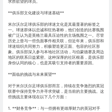
求胜欲望的球员。
**俱乐部文化建设与球迷基础**
米尔沃尔足球俱乐部的球迷文化是其最显著的标签之
一。球迷群体以忠诚和狂热著称，他们创造的比赛氛围
被广泛认为是英格兰最具压迫性的主场氛围之一。尽管
历史上曾与一些负面事件相关联，但近年来，俱乐部和
球迷组织共同努力，积极塑造更正面、包容的社区形
象。俱乐部深入参与本地社区活动，与伯蒙德赛及周边
地区的联系日益紧密。这种深厚的社区根基，是俱乐部
身份认同的核心，也是其吸引支持者的重要原因。
**面临的挑战与未来展望**
对于米尔沃尔足球俱乐部而言，持续在竞争激烈的英冠
联赛中保持竞争力并寻求突破，是当前的主要挑战。这
些挑战主要体现在以下几个方面：
1. **财务竞争**：与一些拥有更雄厚财力的英冠对手