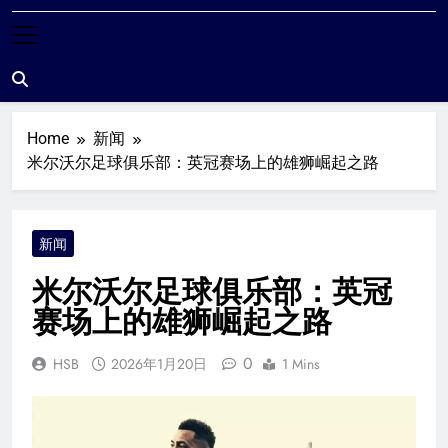
米尔沃尔粉丝站
Home
新闻
米尔沃尔足球俱乐部：英冠赛场上的雄狮崛起之路
新闻
米尔沃尔足球俱乐部：英冠
赛场上的雄狮崛起之路
0
HSB
2026年1月20日
1 Mins