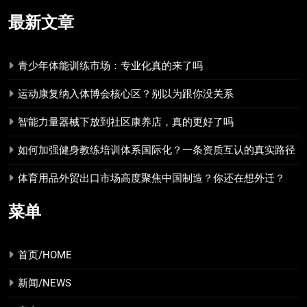
最新文章
青少年体能训练市场：专业化真的来了吗
运动康复纳入体博会核心区？别以为跟你没关系
智能力量器械下放到社区康养店，真的更好了吗
如何加强健身教练培训体系国际化？一条资质互认的真实路径
体育用品外贸出口市场高度聚焦中国制造？你还在想外迁？
菜单
首页/HOME
新闻/NEWS