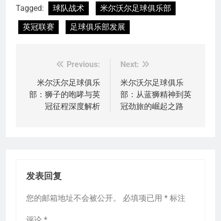
Tagged:
球队战术
米尔沃尔足球俱乐部
英冠联赛
足球俱乐部发展
Previous:
Next:
文
章
米尔沃尔足球俱乐
米尔沃尔足球俱乐
部：狮子的咆哮与英
部：从蓝狮精神到英
导
冠征程深度解析
冠劲旅的崛起之路
航
发表回复
您的邮箱地址不会被公开。
必填项已用
*
标注
评论
*