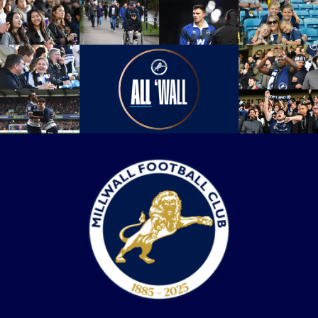
Skip
to
content