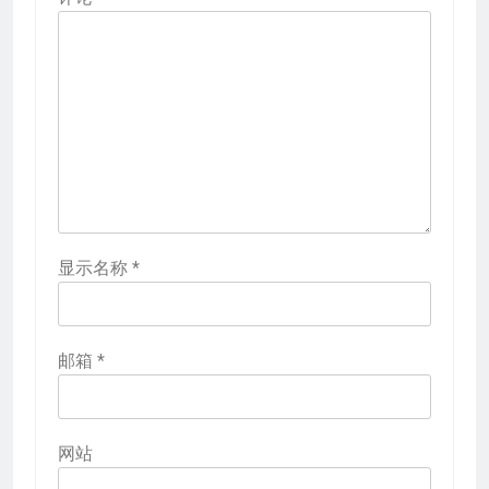
显示名称
*
邮箱
*
网站