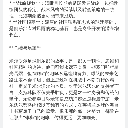
* **战略规划**：清晰且长期的足球发展战略，包括教
练团队的稳定、战术风格的延续以及转会策略的一致
性，比短期豪赌更可能带来成功。
* **社区根基**：深厚的社区联系和忠实的球迷基础，
是俱乐部应对风雨的稳定基石，也是商业开发的潜在增
长点。
**总结与展望**
米尔沃尔足球俱乐部的故事，是一部关于韧性、忠诚和
社区精神的史诗。他们可能永远不会像一些豪门那样星
光熠熠，但“雄狮”的咆哮永远铿锵有力。球队的未来之
路注定不会平坦，但正是这种在挑战中不断前行的精
神，定义了米尔沃尔的本质。对于米尔沃尔的支持者而
言，支持球队不仅关乎胜负，更是对一种身份和传统的
坚守。无论赛季目标最终是成功冲超还是稳居中游，米
尔沃尔都将继续以其独有的方式，在英格兰足球的舞台
上书写属于自己的篇章。俱乐部的每一次努力，都旨在
让那声“雄狮”的咆哮，传得更远，更加响亮。