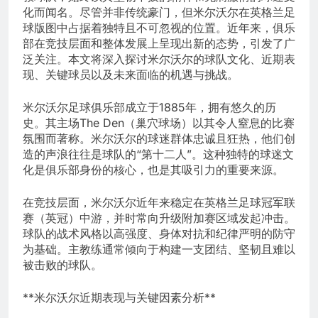
化而闻名。尽管并非传统豪门，但米尔沃尔在英格兰足
球版图中占据着独特且不可忽视的位置。近年来，俱乐
部在竞技层面和整体发展上呈现出新的态势，引发了广
泛关注。本文将深入探讨米尔沃尔的球队文化、近期表
现、关键球员以及未来面临的机遇与挑战。
米尔沃尔足球俱乐部成立于1885年，拥有悠久的历
史。其主场The Den（巢穴球场）以其令人窒息的比赛
氛围而著称。米尔沃尔的球迷群体忠诚且狂热，他们创
造的声浪往往是球队的“第十二人”。这种独特的球迷文
化是俱乐部身份的核心，也是其吸引力的重要来源。
在竞技层面，米尔沃尔近年来稳定在英格兰足球冠军联
赛（英冠）中游，并时常向升级附加赛区域发起冲击。
球队的战术风格以高强度、身体对抗和纪律严明的防守
为基础。主教练通常倾向于构建一支团结、坚韧且难以
被击败的球队。
**米尔沃尔近期表现与关键因素分析**