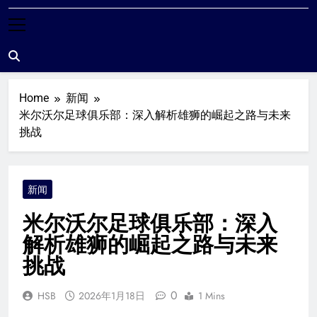
米尔沃尔粉丝站
Home
新闻
米尔沃尔足球俱乐部：深入解析雄狮的崛起之路与未来
挑战
新闻
米尔沃尔足球俱乐部：深入
解析雄狮的崛起之路与未来
挑战
0
HSB
2026年1月18日
1 Mins