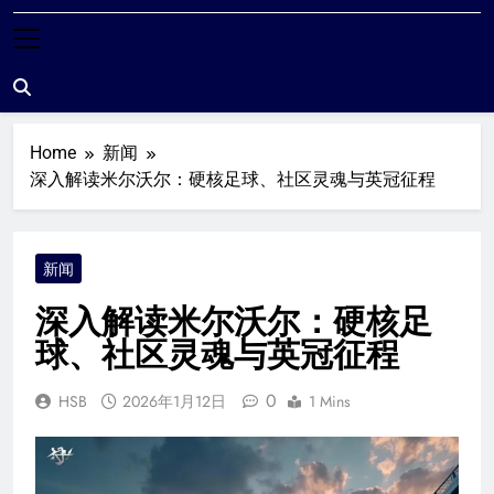
米尔沃尔粉丝站
Home
新闻
深入解读米尔沃尔：硬核足球、社区灵魂与英冠征程
新闻
深入解读米尔沃尔：硬核足
球、社区灵魂与英冠征程
0
HSB
2026年1月12日
1 Mins