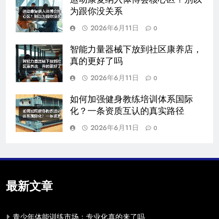
为跟你没关系
2026年6月11日
0
智能力量器械下放到社区康养店，
真的更好了吗
2026年6月11日
0
如何加强健身教练培训体系国际
化？一条资质互认的真实路径
2026年6月11日
0
最新文章
青少年体能训练市场：专业化真的来了吗