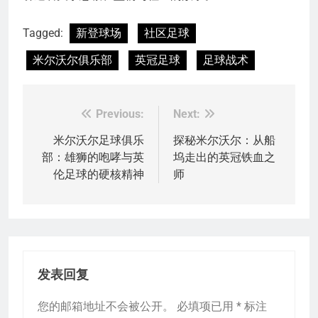
Tagged:
新登球场
社区足球
米尔沃尔俱乐部
英冠足球
足球战术
Previous:
Next:
文
章
米尔沃尔足球俱乐
探秘米尔沃尔：从船
部：雄狮的咆哮与英
坞走出的英冠铁血之
导
伦足球的硬核精神
师
航
发表回复
您的邮箱地址不会被公开。
必填项已用
*
标注