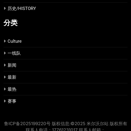
历史/HISTORY
分类
Culture
一线队
新闻
最新
最热
赛事
鲁ICP备2025199220号 版权信息:©2025 米尔沃尔站 版权所有
联系人电话：17761231017 联系人邮箱：