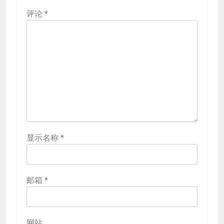
评论
*
显示名称
*
邮箱
*
网站