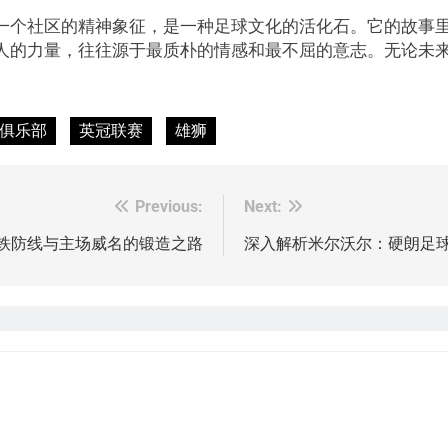
一个社区的精神象征，是一种足球文化的活化石。它的故事
人的力量，往往源于最质朴的情感和最不屈的意志。无论未来
俱乐部
英冠联赛
雄狮
Previous:
Next:
铁防线与主场威名的锻造之路
深入解析米尔沃尔：硬朗足