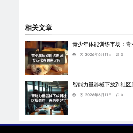
相关文章
青少年体能训练市场：专
2026年6月11日
0
智能力量器械下放到社区
2026年6月11日
0