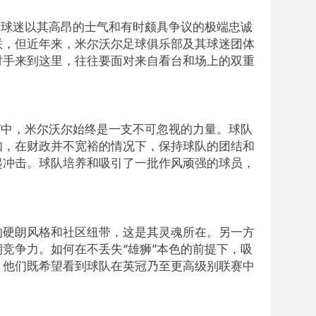
”的球迷以其高昂的士气和有时颇具争议的极端忠诚
联，但近年来，米尔沃尔足球俱乐部及其球迷团体
对手来到这里，往往要面对来自看台和场上的双重
”中，米尔沃尔始终是一支不可忽视的力量。球队
知，在财政并不宽裕的情况下，保持球队的团结和
起冲击。球队培养和吸引了一批作风顽强的球员，
的硬朗风格和社区纽带，这是其灵魂所在。另一方
竞争力。如何在不丢失“雄狮”本色的前提下，吸
，他们既希望看到球队在英冠乃至更高级别联赛中