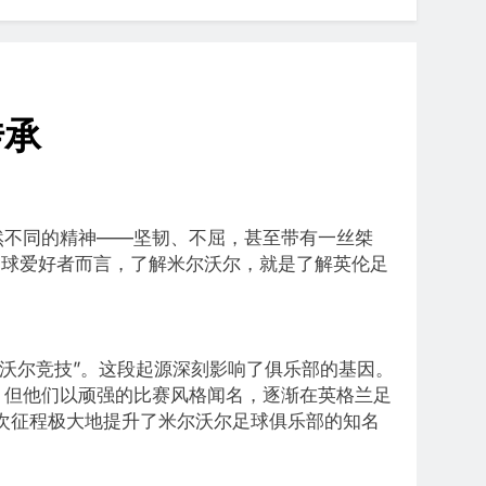
传承
然不同的精神——坚韧、不屈，甚至带有一丝桀
足球爱好者而言，了解米尔沃尔，就是了解英伦足
尔沃尔竞技”。这段起源深刻影响了俱乐部的基因。
，但他们以顽强的比赛风格闻名，逐渐在英格兰足
这次征程极大地提升了米尔沃尔足球俱乐部的知名