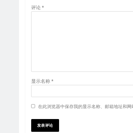
评论
*
显示名称
*
在此浏览器中保存我的显示名称、邮箱地址和网