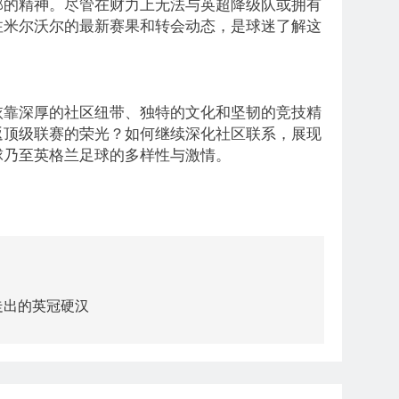
部的精神。尽管在财力上无法与英超降级队或拥有
注米尔沃尔的最新赛果和转会动态，是球迷了解这
依靠深厚的社区纽带、独特的文化和坚韧的竞技精
返顶级联赛的荣光？如何继续深化社区联系，展现
球乃至英格兰足球的多样性与激情。
走出的英冠硬汉