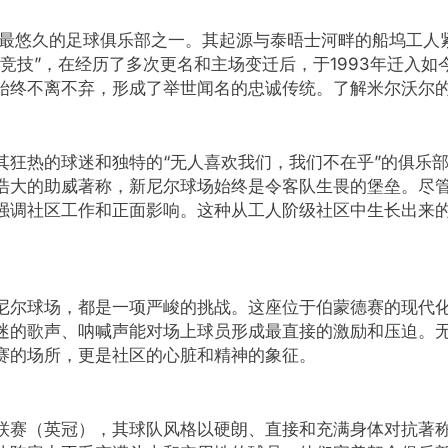
历史最悠久的足球俱乐部之一。其起源与泰晤士河畔的船坞工
竞技”，在经历了多次更名和主场变迁后，于1993年迁入
始终不离不弃，形成了举世闻名的忠诚传统。了解米尔沃尔
其狂热的球迷和独特的“无人喜欢我们，我们不在乎”的俱乐
浩大的助威著称，新尼尔球场始终是令客队生畏的堡垒。尽
强调社区工作和正面影响。这种从工人阶级社区中生长出来
尼尔球场，都是一项严峻的挑战。这座位于伯蒙德赛的现代
迷的歌声、呐喊声能对场上球员形成最直接的激励和压迫。无
赛的场所，更是社区的心脏和精神的象征。
联赛（英冠），其球队风格以硬朗、直接和充满身体对抗著称