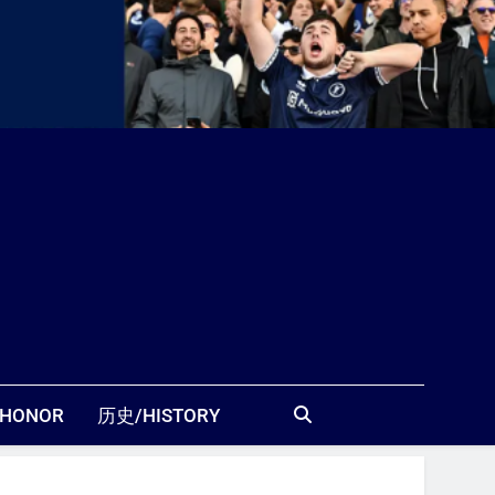
站
HONOR
历史/HISTORY