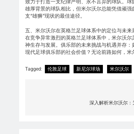
致力于打造一支纪律严明、永不言弃的球队。球
雄厚背景的球队相比，但米尔沃尔总能凭借顽强
支“雄狮”现状的最佳途径。
五、米尔沃尔在英格兰足球体系中的定位与未来
在竞争异常激烈的英格兰足球体系中，米尔沃尔
神生存与发展。俱乐部的未来挑战与机遇并存：
现代足球俱乐部的社会价值？无论前路如何，米
Tagged:
伦敦足球
新尼尔球场
米尔沃尔
文
章
深入解析米尔沃尔：
导
航