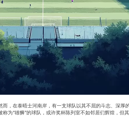
然而，在泰晤士河南岸，有一支球队以其不屈的斗志、深厚
被称为“雄狮”的球队，或许奖杯陈列室不如邻居们辉煌，但