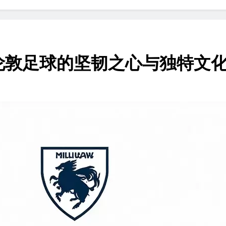
伦敦足球的坚韧之心与独特文