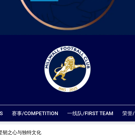
米尔沃尔粉丝
S
赛事/COMPETITION
一线队/FIRST TEAM
荣誉/
坚韧之心与独特文化