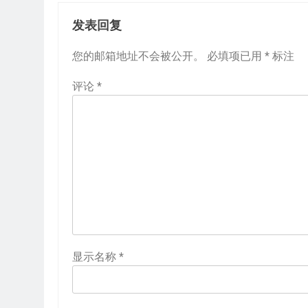
发表回复
您的邮箱地址不会被公开。
必填项已用
*
标注
评论
*
显示名称
*