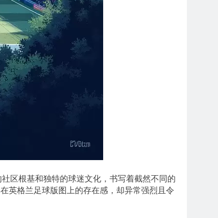
的社区根基和独特的球迷文化，书写着截然不同的
其在英格兰足球版图上的存在感，却异常强烈且令